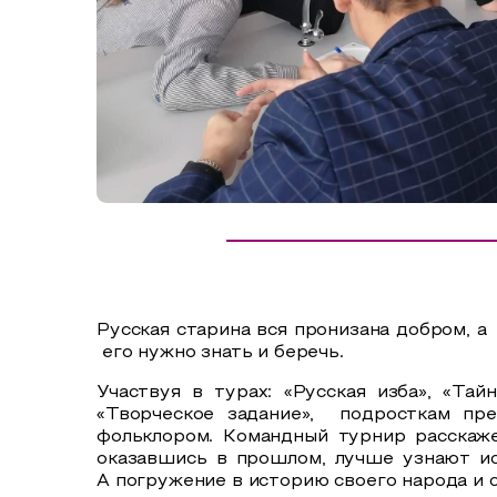
Сельский туризм
СУВЕНИРЫ
Аудио маршруты
НАЦИОНАЛЬНЫЙ ТУРИСТСКИЙ МАРШРУТ
Автотуризм
Образовательный туризм
Аттестованные экскурсоводы
Маршруты от экскурсоводов
Все маршруты
Русская старина вся пронизана добром, а
Доступная среда
его нужно знать и беречь.
Участвуя в турах: «Русская изба», «Тай
«Творческое задание», подросткам пре
фольклором. Командный турнир расскаже
оказавшись в прошлом, лучше узнают ис
А погружение в историю своего народа и с