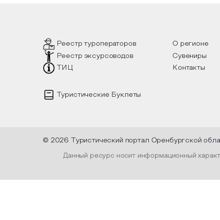
 такой
вопросы, но прочувствовать как в
инте
шел, как
каждой строчке заложено тепло и
летн
лках
восхищение самому теплому и
лочные
яркому времени года.
Пред
уник
испо
Реестр туроператоров
О регионе
плен
Реестр эксурсоводов
Сувениры
высу
офор
ТИЦ
Контакты
и ле
Туристические Буклеты
© 2026 Туристический портал Оренбургской обл
Данный ресурс носит информационный характе