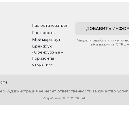
рьер и будет напоминать о
традициях, праздниках, об
их степных просторах.
которые связаны с приро
религией; устном народн
ложим смастерить также
творчестве, в котором о
альные закладки для книг,
история возникновения на
льзуя ламинатор и прозрачную
быт и праздники.
Где остановиться
ку. Внутри закладки поместим
ДОБАВИТЬ ИНФО
Где поесть
шенные растения, красиво
мив ее логотипом библиотеки
Мой маршрут
Увидели ошибку или неточн
нтой.
её и нажмите CTRL +
Брендбук
«Оренбуржье -
Горизонты
открытий»
асти
р. Администрация не несет ответственности за качество услуг
Разработка SEOCOCKTAIL