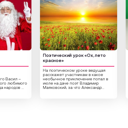
Поэтический урок «Ох, лето
Арт
красное»
На поэтическом уроке ведущая
расскажет участникам в какое
сил –
необычное приключение попал в
Цент
любимого
июле на даче поэт Владимир
библ
ародов
Маяковский, за что Александр
арт-
,
Сергеевич Пушкин не любил это
ориг
раздник
время года и почему месяц июль
высу
астники
считают макушкой лета. Прочитав
Спец
ительные
стихотворения о лете
расп
аздника,
Федора Тютчева, Владимира
для 
 год в
Маяковского, Александра
прив
кие
Твардовского и других известных
вы с
чу и
поэтов, участники смогут найти
плот
 и
ответы не только на эти
раст