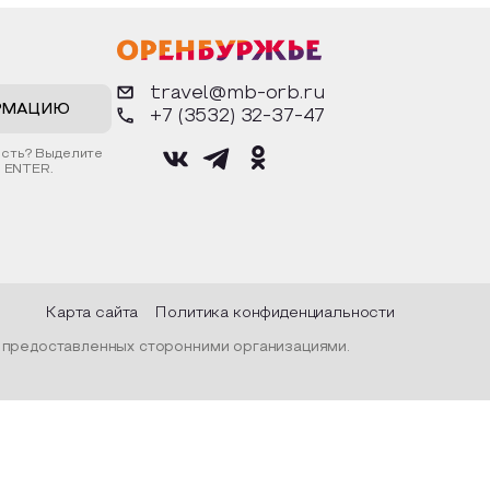
рядах,
фигурки. Разыграют сценки из
воз
дой и
известных произведений. Все
осн
ом
материалы предоставляются
дос
тражалась
организатором.
арх
рода, их
гор
travel@mb-orb.ru
нар
прос
РМАЦИЮ
+7 (3532) 32-37-47
С п
гост
ость? Выделите
вре
 ENTER.
фин
муз
«Ор
муз
Пос
Карта сайта
Политика конфиденциальности
, предоставленных сторонними организациями.