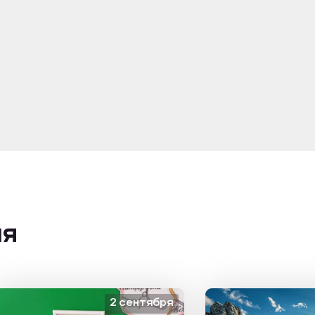
ия
2 сентября