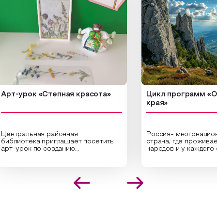
-урок «Степная красота»
Цикл программ «От кр
края»
ральная районная
Россия- многонациональн
иотека приглашает посетить
страна, где проживает бо
урок по созданию
народов и у каждого своя
инальных композиций из
уникальная национальная 
шенных трав и цветов.
На мероприятии участник
иалисты научат технике
совершат путешествие 
оложения растений в рамке
необъятной стране, посет
создания эстетически
Сибири, дальнего Востока,
лекательной картины, которую
Кавказа, где познакомятс
оздадите с помощью рамки,
культурными и архитекту
ной бумаги и высушенных
достопримечательностями
ений. Эко-картина дополнит
интересные факты о наци