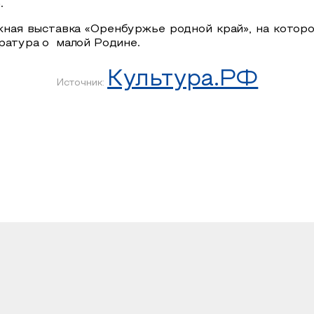
.
жная выставка «Оренбуржье родной край»,
на котор
ература о малой Родине.
Культура.РФ
Источник: