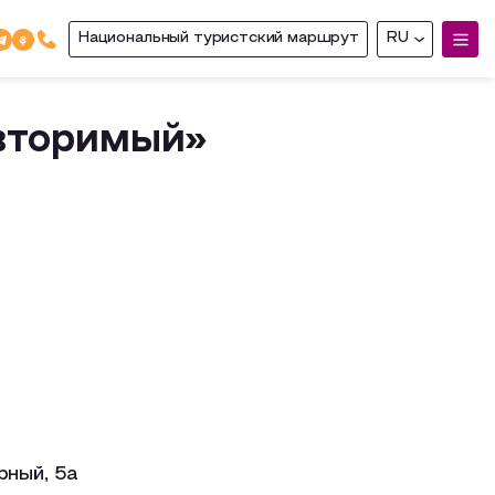
Национальный туристский маршрут
RU
овторимый»
рный, 5а