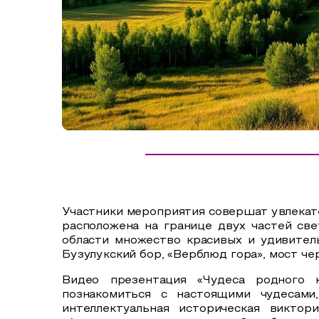
Сельский туризм
СУВЕНИРЫ
Аудио маршруты
НАЦИОНАЛЬНЫЙ ТУРИСТСКИЙ МАРШРУТ
Автотуризм
Образовательный туризм
Аттестованные экскурсоводы
Маршруты от экскурсоводов
Все маршруты
Участники мероприятия совершат увлекат
Доступная среда
расположена на границе двух частей све
области множество красивых и удивитель
Бузулукский бор, «Верблюд гора», мост че
Видео презентация «Чудеса родного 
познакомиться с настоящими чудесами
интеллектуальная историческая викто