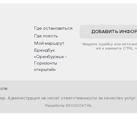
рьер и будет напоминать о
традициях, праздниках, обр
их степных просторах.
которые связаны с природ
религией; устном народн
ложим смастерить также
творчестве, в котором о
альные закладки для книг,
история возникновения на
льзуя ламинатор и прозрачную
быт и праздники.
Где остановиться
ку. Внутри закладки поместим
ДОБАВИТЬ ИНФО
Где поесть
шенные растения, красиво
мив ее логотипом библиотеки
Мой маршрут
Увидели ошибку или неточн
нтой.
её и нажмите CTRL +
Брендбук
«Оренбуржье -
Горизонты
открытий»
асти
р. Администрация не несет ответственности за качество услуг
Разработка SEOCOCKTAIL