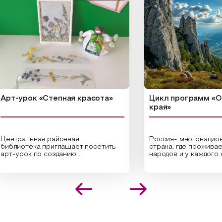
урок «Степная красота»
Цикл программ «От кр
края»
ральная районная
Россия- многонациональн
иотека приглашает посетить
страна, где проживает бо
урок по созданию
народов и у каждого своя
инальных композиций из
уникальная национальная 
шенных трав и цветов.
На мероприятии участник
иалисты научат технике
совершат путешествие 
оложения растений в рамке
необъятной стране, посет
создания эстетически
Сибири, дальнего Востока,
лекательной картины, которую
Кавказа, где познакомятс
оздадите с помощью рамки,
культурными и архитекту
ной бумаги и высушенных
достопримечательностями
ений. Эко-картина дополнит
интересные факты о наци