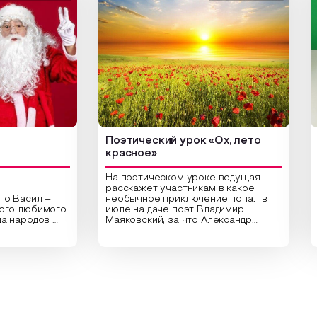
Поэтический урок «Ох, лето
Арт-
красное»
На поэтическом уроке ведущая
расскажет участникам в какое
сил –
необычное приключение попал в
Цент
любимого
июле на даче поэт Владимир
библ
родов
Маяковский, за что Александр
арт-
,
Сергеевич Пушкин не любил это
ориг
раздник
время года и почему месяц июль
высу
астники
считают макушкой лета. Прочитав
Спец
ительные
стихотворения о лете
расп
аздника,
Федора Тютчева, Владимира
для 
 год в
Маяковского, Александра
прив
кие
Твардовского и других известных
вы с
чу и
поэтов, участники смогут найти
плот
 и
ответы не только на эти
раст