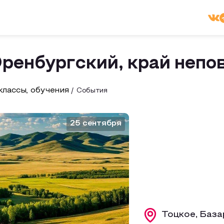
ренбургский, край неп
лассы, обучения
События
25 сентября
Тоцкое, База