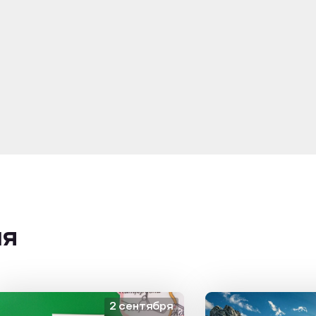
ия
2 сентября