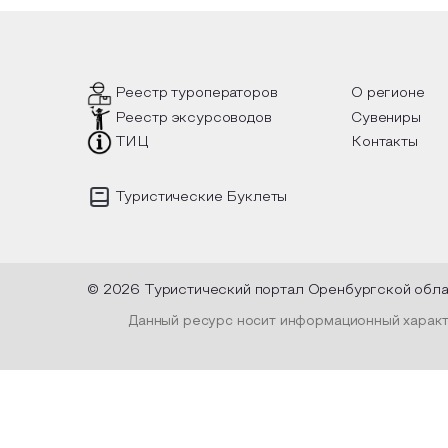
 такой
вопросы, но прочувствовать как в
инте
шел, как
каждой строчке заложено тепло и
летн
лках
восхищение самому теплому и
лочные
яркому времени года.
Пред
уник
испо
Реестр туроператоров
О регионе
плен
Реестр эксурсоводов
Сувениры
высу
офор
ТИЦ
Контакты
и ле
Туристические Буклеты
© 2026 Туристический портал Оренбургской обл
Данный ресурс носит информационный характе