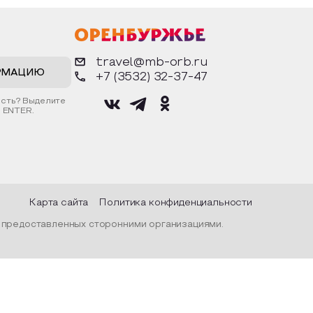
ядах,
фигурки. Разыграют сценки из
возн
ой и
известных произведений. Все
осн
ом
материалы предоставляются
дос
тражалась
организатором.
архи
рода, их
горо
travel@mb-orb.ru
нар
прос
РМАЦИЮ
+7 (3532) 32-37-47
С п
гост
ость? Выделите
врем
 ENTER.
фини
муз
«Ору
музе
Пос
Карта сайта
Политика конфиденциальности
, предоставленных сторонними организациями.