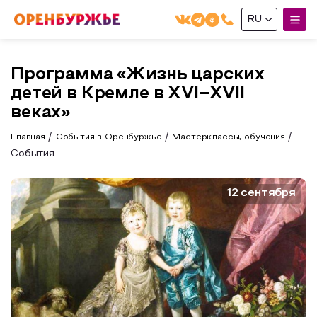
RU
English(EN)
Программа «Жизнь царских
Русский(RU)
детей в Кремле в XVI–XVII
О РЕГИОНЕ
веках»
Главная
События в Оренбуржье
Мастерклассы, обучения
О регионе
МОЙ МАРШРУТ
События
Фотобанк
Маршруты от туроператоров
Бузулук и Бузулукский район
12 сентября
ГДЕ ПОЕСТЬ
Промышленный туризм
Соль-Илецкий район
ГДЕ ОСТАНОВИТЬСЯ
Пешеходный туризм
Саракташский район
СУВЕНИРЫ
Сельский туризм
Аудио маршруты
НАЦИОНАЛЬНЫЙ ТУРИСТСКИЙ МАРШРУТ
Автотуризм