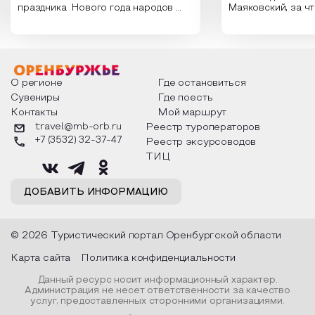
праздника Нового года народов
Маяковский, за ч
России. Традиции и обычаи,
Сергеевич Пушки
которыми отмечают этот праздник
время года и поч
интересны и уникальны. Участники
считают макушкой
мероприятия узнают удивительные
стихотворения о 
факты из истории этого праздника,
Федора Тютчева,
о том, как встречают новый год в
Маяковского, Але
разных уголках страны, какие
Твардовского и д
О регионе
Где остановиться
обряды совершают на удачу и
поэтов, участники
Сувениры
Где поесть
благополучие, в чем схожи и
ответы не только
Контакты
Мой маршрут
различаются традиции. Кто такой
вопросы, но проч
Дед Мороз и откуда он пришел, как
каждой строчке з
travel@mb-orb.ru
Реестр туроператоров
его называют в разных уголках
восхищение само
+7 (3532) 32-37-47
Реестр эксурсоводов
страны и как появились елочные
яркому времени г
игрушки.
ТИЦ
ДОБАВИТЬ ИНФОРМАЦИЮ
© 2026 Туристический портал Оренбургской области
Карта сайта
Политика конфиденциальности
Данный ресурс носит информационный характер.
Администрация не несет ответственности за качество
услуг, предоставленных сторонними организациями.