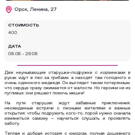
Образовательный туризм
Орск, Ленина, 27
Аттестованные экскурсоводы
СТОИМОСТЬ
Маршруты от экскурсоводов
400
Все маршруты
ДАТА
Доступная среда
08.08 - 29.08
Две неунывающие старушки‑подружки с корзинками в
руках идут в лес за грибами, а находят там голодного и
очень одинокого медведя. Он выглядит таким потерянным,
что сердце сразу сжимается от жалости. Но героини не из
пугливых: они решают помочь мишке!
На пути старушек ждут забавные приключения,
неожиданные встречи с лесными жителями и важные
открытия: чтобы подружить кого‑то, порой нужно сначала
измениться самому – научиться слушать и проявлять
заботу.
Теплая и добрая история с юмором, полная душевного