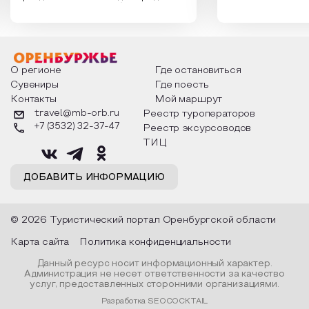
России. Традиции и обычаи,
Сергеевич Пушки
которыми отмечают этот праздник
время года и поч
интересны и уникальны. Участники
считают макушкой
мероприятия узнают удивительные
стихотворения о 
факты из истории этого праздника,
Федора Тютчева,
о том, как встречают новый год в
Маяковского, Але
разных уголках страны, какие
Твардовского и д
О регионе
Где остановиться
обряды совершают на удачу и
поэтов, участники
Сувениры
Где поесть
благополучие, в чем схожи и
ответы не только
Контакты
Мой маршрут
различаются традиции. Кто такой
вопросы, но проч
Дед Мороз и откуда он пришел, как
каждой строчке з
travel@mb-orb.ru
Реестр туроператоров
его называют в разных уголках
восхищение само
+7 (3532) 32-37-47
Реестр эксурсоводов
страны и как появились елочные
яркому времени г
игрушки.
ТИЦ
ДОБАВИТЬ ИНФОРМАЦИЮ
© 2026 Туристический портал Оренбургской области
Карта сайта
Политика конфиденциальности
Данный ресурс носит информационный характер.
Администрация не несет ответственности за качество
услуг, предоставленных сторонними организациями.
Разработка SEOCOCKTAIL