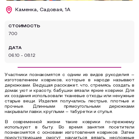
Образовательный туризм
Каменка, Садовая, 1А
Аттестованные экскурсоводы
СТОИМОСТЬ
Маршруты от экскурсоводов
700
Все маршруты
ДАТА
Доступная среда
06.10 - 08.12
Участники познакомятся с одним из видов рукоделия –
изготовлением ковриков, которые в народе называют
дерюжками. Ведущая расскажет, что, стремясь создать в
домах уют и красоту, бабушки вязали яркие коврики. Для
их создания использовали тканевые отходы или ненужные
старые вещи. Изделия получались пестрые, плотные и
прочные. Длинными прямоугольными дерюжками
накрывали лавки, круглыми – табуретки и стулья.
В современной жизни такие коврики по-прежнему
используют в быту. Во время занятия посетители
познакомятся с основами изготовления ковриков. Затем
присутствующие смогут научиться вязать несложные