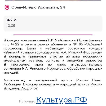
Образовательный туризм
Соль-Илецк, Уральская, 34
Аттестованные экскурсоводы
ДАТА
Маршруты от экскурсоводов
10.09
Все маршруты
Доступная среда
В концертном зале имени П.И. Чайковского (Триумфальная
пл., 4) 22 апреля в рамках абонемента № 65 «Забавный
профессор. Были и небылицы» состоится концерт
«Великий композитор-сказочник Н.А. Римский-Корсаков».
В концерте принимают участие артисты московских
музыкальных театров, солисты и ансамбли оркестра.
В программе: арии из опер, инструментальные
сочинения Н.А. Римского-Корсакова, обработки народных
мелодий.
Артист-чтец — заслуженный артист России Павел
Любимцев. Дирижер концерта — народный артист России
Владимир Андропов.
Культура.РФ
Источник: