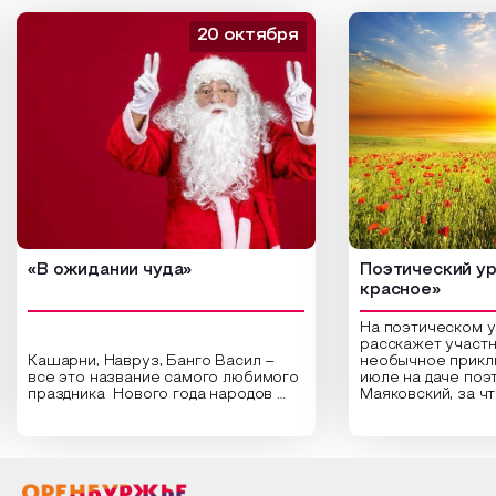
20 октября
«В ожидании чуда»
Поэтический ур
красное»
На поэтическом 
расскажет участн
Кашарни, Навруз, Банго Васил –
необычное прикл
все это название самого любимого
июле на даче поэ
праздника Нового года народов
Маяковский, за ч
России. Традиции и обычаи,
Сергеевич Пушки
которыми отмечают этот праздник
время года и поч
интересны и уникальны. Участники
считают макушкой
мероприятия узнают удивительные
стихотворения о 
факты из истории этого праздника,
Федора Тютчева,
о том, как встречают новый год в
Маяковского, Але