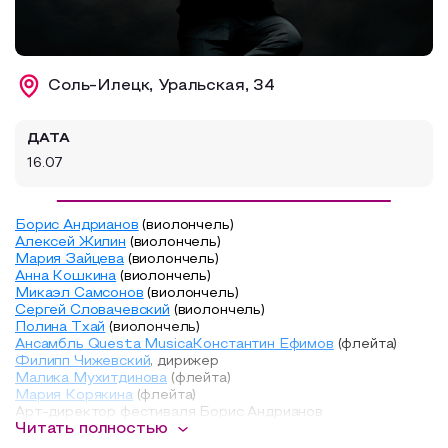
Образовательный туризм
Аттестованные экскурсоводы
Соль-Илецк, Уральская, 34
Маршруты от экскурсоводов
Все маршруты
ДАТА
16.07
Доступная среда
Борис Андрианов
(виолончель)
Алексей Жилин
(виолончель)
Мария Зайцева
(виолончель)
Анна Кошкина
(виолончель)
Микаэл Самсонов
(виолончель)
Сергей Словачевский
(виолончель)
Полина Тхай
(виолончель)
Ансамбль Questa Musica
Константин Ефимов
(флейта)
Филипп Чижевский
, дирижер
Малика Мухитдинова
(флейта)
Мария Корякина
(флейта)
Арт-директор фестиваля Борис Андрианов
Читать полностью
В программе: