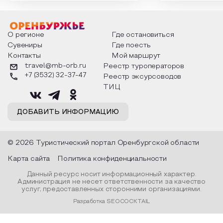
интересны и уникальны. Участники
считают макушкой
мероприятия узнают удивительные
стихотворения о 
факты из истории этого праздника,
Федора Тютчева,
о том, как встречают новый год в
Маяковского, Але
разных уголках страны, какие
Твардовского и д
О регионе
Где остановиться
обряды совершают на удачу и
поэтов, участники
Сувениры
Где поесть
благополучие, в чем схожи и
ответы не только
Контакты
Мой маршрут
различаются традиции. Кто такой
вопросы, но проч
Дед Мороз и откуда он пришел, как
каждой строчке з
travel@mb-orb.ru
Реестр туроператоров
его называют в разных уголках
восхищение само
+7 (3532) 32-37-47
Реестр эксурсоводов
страны и как появились елочные
яркому времени г
игрушки.
ТИЦ
ДОБАВИТЬ ИНФОРМАЦИЮ
© 2026 Туристический портал Оренбургской области
Карта сайта
Политика конфиденциальности
Данный ресурс носит информационный характер.
Администрация не несет ответственности за качество
услуг, предоставленных сторонними организациями.
Разработка SEOCOCKTAIL