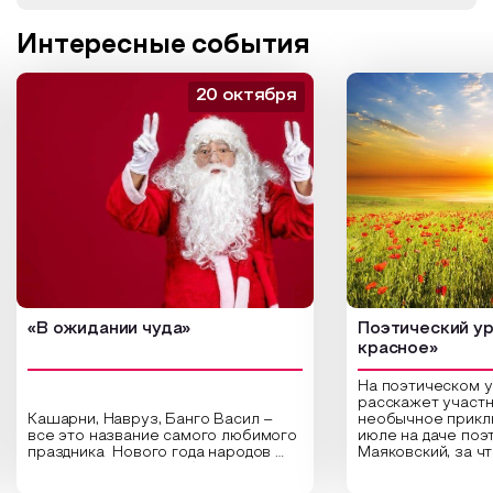
Интересные события
20 октября
«В ожидании чуда»
Поэтический ур
красное»
На поэтическом 
расскажет участн
Кашарни, Навруз, Банго Васил –
необычное прикл
все это название самого любимого
июле на даче поэ
праздника Нового года народов
Маяковский, за ч
России. Традиции и обычаи,
Сергеевич Пушки
которыми отмечают этот праздник
время года и поч