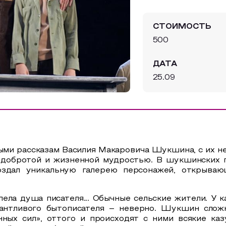
СТОИМОСТЬ
500
ДАТА
25.09
ыми рассказам Василия Макаровича Шукшина, с их 
добротой и жизненной мудростью. В шукшинских г
оздал уникальную галерею персонажей, открыва
ела душа писателя... Обычные сельские жители. У к
нтливого бытописателя – неверно. Шукшин сложне
нных сил», оттого и происходят с ними всякие ка