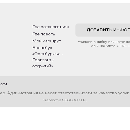
рьер и будет напоминать о
традициях, праздниках, об
их степных просторах.
которые связаны с приро
религией; устном народн
ложим смастерить также
творчестве, в котором о
альные закладки для книг,
история возникновения на
льзуя ламинатор и прозрачную
быт и праздники.
Где остановиться
ку. Внутри закладки поместим
ДОБАВИТЬ ИНФО
Где поесть
шенные растения, красиво
мив ее логотипом библиотеки
Мой маршрут
Увидели ошибку или неточн
нтой.
её и нажмите CTRL +
Брендбук
«Оренбуржье -
Горизонты
открытий»
асти
р. Администрация не несет ответственности за качество услуг
Разработка SEOCOCKTAIL