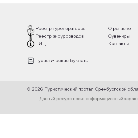
 такой
вопросы, но прочувствовать как в
инте
шел, как
каждой строчке заложено тепло и
летн
лках
восхищение самому теплому и
лочные
яркому времени года.
Пред
уник
испо
Реестр туроператоров
О регионе
плен
Реестр эксурсоводов
Сувениры
высу
офор
ТИЦ
Контакты
и ле
Туристические Буклеты
© 2026 Туристический портал Оренбургской обл
Данный ресурс носит информационный характе