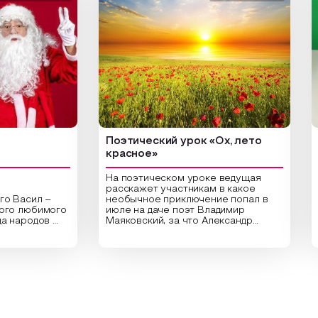
Поэтический урок «Ох, лето
Арт
красное»
На поэтическом уроке ведущая
расскажет участникам в какое
сил –
необычное приключение попал в
Цент
любимого
июле на даче поэт Владимир
библ
ародов
Маяковский, за что Александр
арт-
,
Сергеевич Пушкин не любил это
ориг
раздник
время года и почему месяц июль
высу
астники
считают макушкой лета. Прочитав
Спец
ительные
стихотворения о лете
расп
аздника,
Федора Тютчева, Владимира
для 
 год в
Маяковского, Александра
прив
кие
Твардовского и других известных
вы с
чу и
поэтов, участники смогут найти
плот
 и
ответы не только на эти
раст