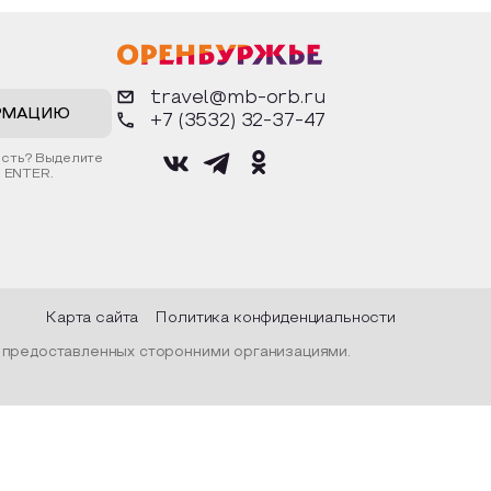
рядах,
фигурки. Разыграют сценки из
воз
дой и
известных произведений. Все
осн
ом
материалы предоставляются
дос
тражалась
организатором.
арх
рода, их
гор
travel@mb-orb.ru
нар
прос
РМАЦИЮ
+7 (3532) 32-37-47
С п
гост
ость? Выделите
вре
 ENTER.
фин
муз
«Ор
муз
Пос
Карта сайта
Политика конфиденциальности
, предоставленных сторонними организациями.