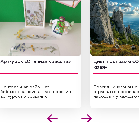
-урок «Степная красота»
Цикл программ «От кр
края»
ральная районная
Россия- многонациональн
иотека приглашает посетить
страна, где проживает бо
урок по созданию
народов и у каждого своя
инальных композиций из
уникальная национальная 
шенных трав и цветов.
На мероприятии участник
иалисты научат технике
совершат путешествие 
оложения растений в рамке
необъятной стране, посет
создания эстетически
Сибири, дальнего Востока,
лекательной картины, которую
Кавказа, где познакомятс
оздадите с помощью рамки,
культурными и архитекту
ной бумаги и высушенных
достопримечательностями
ений. Эко-картина дополнит
интересные факты о наци