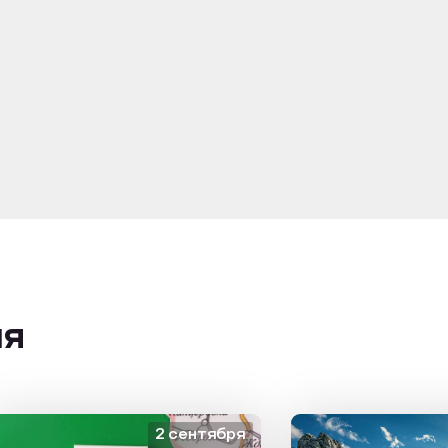
ия
2 сентября