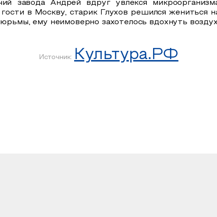
чий завода Андрей вдруг увлекся микроорганиз
 гости в Москву, старик Глухов решился жениться на
 тюрьмы, ему неимоверно захотелось вдохнуть воздух
Культура.РФ
Источник: