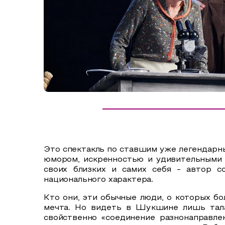
Сельский туризм
СУВЕНИРЫ
Аудио маршруты
НАЦИОНАЛЬНЫЙ ТУРИСТСКИЙ МАРШРУТ
Автотуризм
Образовательный туризм
Аттестованные экскурсоводы
Маршруты от экскурсоводов
Все маршруты
Это спектакль по ставшим уже легендарн
Доступная среда
юмором, искренностью и удивительными 
своих близких и самих себя - автор с
национального характера.
Кто они, эти обычные люди, о которых бол
мечта. Но видеть в Шукшине лишь тала
свойственно «соединение разнонаправле