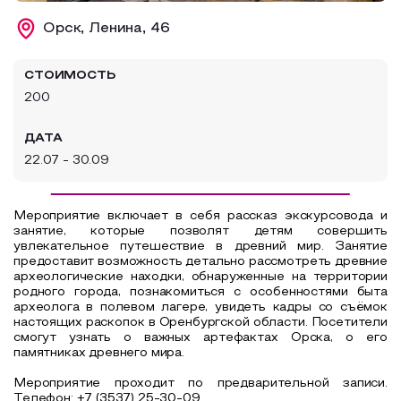
Образовательный туризм
Орск, Ленина, 46
Аттестованные экскурсоводы
СТОИМОСТЬ
Маршруты от экскурсоводов
200
Все маршруты
ДАТА
Доступная среда
22.07 - 30.09
Мероприятие включает в себя рассказ экскурсовода и
занятие, которые позволят детям совершить
увлекательное путешествие в древний мир. Занятие
предоставит возможность детально рассмотреть древние
археологические находки, обнаруженные на территории
родного города, познакомиться с особенностями быта
археолога в полевом лагере, увидеть кадры со съёмок
настоящих раскопок в Оренбургской области. Посетители
смогут узнать о важных артефактах Орска, о его
памятниках древнего мира.
Мероприятие проходит по предварительной записи.
Телефон: +7 (3537) 25-30-09.