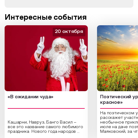
Интересные события
20 октября
«В ожидании чуда»
Поэтический ур
красное»
На поэтическом 
расскажет участн
Кашарни, Навруз, Банго Васил –
необычное прикл
все это название самого любимого
июле на даче поэ
праздника Нового года народов
Маяковский, за ч
России. Традиции и обычаи,
Сергеевич Пушки