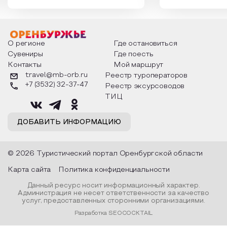
которыми отмечают этот праздник
время года и поч
интересны и уникальны. Участники
считают макушкой
мероприятия узнают удивительные
стихотворения о 
факты из истории этого праздника,
Федора Тютчева,
о том, как встречают новый год в
Маяковского, Але
разных уголках страны, какие
Твардовского и д
О регионе
Где остановиться
обряды совершают на удачу и
поэтов, участники
Сувениры
Где поесть
благополучие, в чем схожи и
ответы не только
Контакты
Мой маршрут
различаются традиции. Кто такой
вопросы, но проч
Дед Мороз и откуда он пришел, как
каждой строчке з
travel@mb-orb.ru
Реестр туроператоров
его называют в разных уголках
восхищение само
+7 (3532) 32-37-47
Реестр эксурсоводов
страны и как появились елочные
яркому времени г
игрушки.
ТИЦ
ДОБАВИТЬ ИНФОРМАЦИЮ
© 2026 Туристический портал Оренбургской области
Карта сайта
Политика конфиденциальности
Данный ресурс носит информационный характер.
Администрация не несет ответственности за качество
услуг, предоставленных сторонними организациями.
Разработка SEOCOCKTAIL