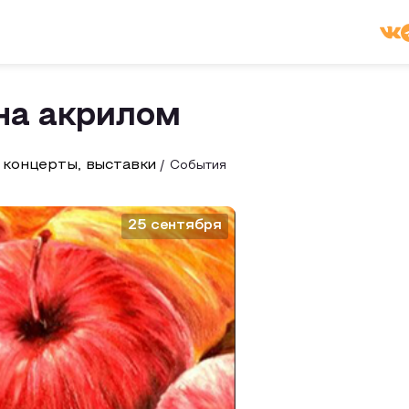
на акрилом
 концерты, выставки
События
25 сентября