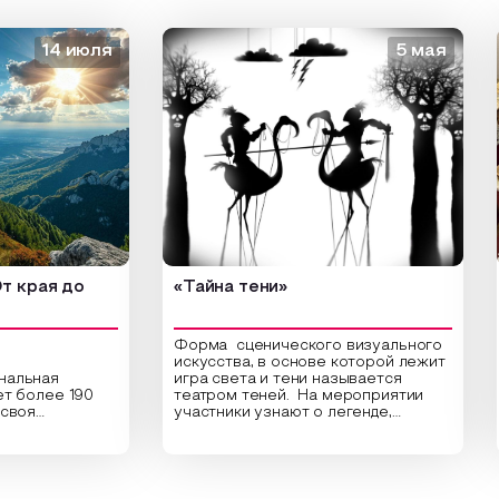
14 июля
5 мая
ая до
«Тайна тени»
«З
Форма сценического визуального
искусства, в основе которой лежит
ная
игра света и тени называется
Отк
олее 190
театром теней. На мероприятии
вед
я
участники узнают о легенде,
«Зо
 культура.
которая лежит в основе создания
сам
ки
этого театра, путь его развития,
мар
 по
какие ключевые элементы лежат в
дре
тят города
его основе и как театр теней
Сер
, Урала и
адаптировался к местным
Зал