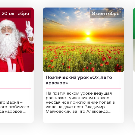
 октября
8 сентября
Поэтический урок «Ох, лето
Арт
красное»
На поэтическом уроке ведущая
расскажет участникам в какое
асил –
необычное приключение попал в
Цен
 любимого
июле на даче поэт Владимир
биб
ародов
Маяковский, за что Александр
арт
и,
Сергеевич Пушкин не любил это
ори
праздник
время года и почему месяц июль
выс
частники
считают макушкой лета. Прочитав
Спе
вительные
стихотворения о лете
рас
раздника,
Федора Тютчева, Владимира
для