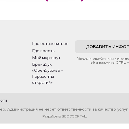
влекательной картины, которую
Кавказа, где познакомят
создадите с помощью рамки,
культурными и архитект
тной бумаги и высушенных
достопримечательностям
тений. Эко-картина дополнит
интересные факты о нац
ерьер и будет напоминать о
традициях, праздниках, об
них степных просторах.
которые связаны с приро
религией; устном народ
дложим смастерить также
творчестве, в котором 
кальные закладки для книг,
история возникновения н
ользуя ламинатор и прозрачную
быт и праздники.
Где остановиться
нку. Внутри закладки поместим
ДОБАВИТЬ ИНФО
Где поесть
ушенные растения, красиво
рмив ее логотипом библиотеки
Мой маршрут
Увидели ошибку или неточн
ентой.
её и нажмите CTRL +
Брендбук
«Оренбуржье -
Горизонты
открытий»
асти
р. Администрация не несет ответственности за качество услуг
Разработка SEOCOCKTAIL