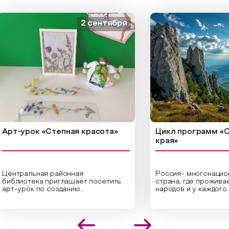
2 сентября
-урок «Степная красота»
Цикл программ «От кр
края»
тральная районная
Россия- многонациональ
лиотека приглашает посетить
страна, где проживает б
-урок по созданию
народов и у каждого сво
гинальных композиций из
уникальная национальная
ушенных трав и цветов.
На мероприятии участни
циалисты научат технике
совершат путешествие
положения растений в рамке
необъятной стране, посе
 создания эстетически
Сибири, дальнего Востока