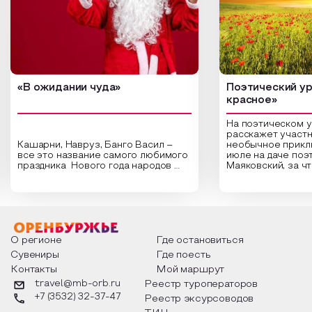
«В ожидании чуда»
Поэтический ур
красное»
На поэтическом 
расскажет участн
Кашарни, Навруз, Банго Васил –
необычное прикл
все это название самого любимого
июле на даче поэ
праздника Нового года народов
Маяковский, за ч
России. Традиции и обычаи,
Сергеевич Пушки
которыми отмечают этот праздник
время года и поч
интересны и уникальны. Участники
считают макушкой
мероприятия узнают удивительные
стихотворения о 
факты из истории этого праздника,
Федора Тютчева,
о том, как встречают новый год в
Маяковского, Але
разных уголках страны, какие
Твардовского и д
О регионе
Где остановиться
обряды совершают на удачу и
поэтов, участники
Сувениры
Где поесть
благополучие, в чем схожи и
ответы не только
Контакты
Мой маршрут
различаются традиции. Кто такой
вопросы, но проч
Дед Мороз и откуда он пришел, как
каждой строчке з
travel@mb-orb.ru
Реестр туроператоров
его называют в разных уголках
восхищение само
+7 (3532) 32-37-47
Реестр эксурсоводов
страны и как появились елочные
яркому времени г