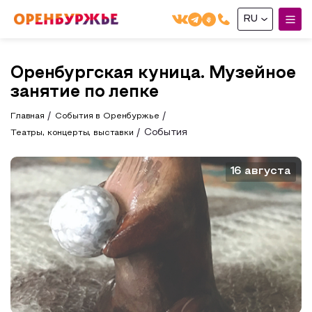
RU
English(EN)
Оренбургская куница. Музейное
Русский(RU)
занятие по лепке
О РЕГИОНЕ
Главная
События в Оренбуржье
События
Театры, концерты, выставки
О регионе
МОЙ МАРШРУТ
Фотобанк
16 августа
Маршруты от туроператоров
ГДЕ ПОЕСТЬ
Промышленный туризм
ГДЕ ОСТАНОВИТЬСЯ
Пешеходный туризм
СУВЕНИРЫ
Сельский туризм
Аудио маршруты
НАЦИОНАЛЬНЫЙ ТУРИСТСКИЙ МАРШРУТ
Автотуризм