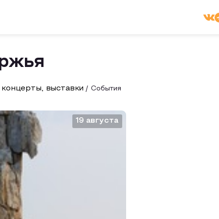
уржья
 концерты, выставки
События
19 августа