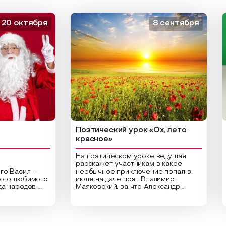
октября
8 сентября
Поэтический урок «Ох, лето
Арт
красное»
На поэтическом уроке ведущая
расскажет участникам в какое
асил –
необычное приключение попал в
Цен
 любимого
июле на даче поэт Владимир
биб
ародов
Маяковский, за что Александр
арт
,
Сергеевич Пушкин не любил это
ори
праздник
время года и почему месяц июль
выс
частники
считают макушкой лета. Прочитав
Спе
ительные
стихотворения о лете
рас
раздника,
Федора Тютчева, Владимира
для 