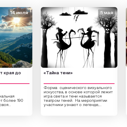
14 июля
5 мая
ая до
«Тайна тени»
«З
Форма сценического визуального
искусства, в основе которой лежит
ная
игра света и тени называется
Отк
лее 190
театром теней. На мероприятии
вед
участники узнают о легенде,
«Зо
 культура.
которая лежит в основе создания
сам
ки
этого театра, путь его развития,
мар
по
какие ключевые элементы лежат в
дре
тят города
его основе и как театр теней
Сер
, Урала и
адаптировался к местным
Зал