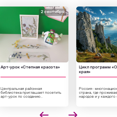
2 сентября
-урок «Степная красота»
Цикл программ «От кр
края»
тральная районная
Россия- многонациональ
лиотека приглашает посетить
страна, где проживает бо
-урок по созданию
народов и у каждого своя
гинальных композиций из
уникальная национальная
ушенных трав и цветов.
На мероприятии участни
циалисты научат технике
совершат путешествие 
положения растений в рамке
необъятной стране, посе
создания эстетически
Сибири, дальнего Востока