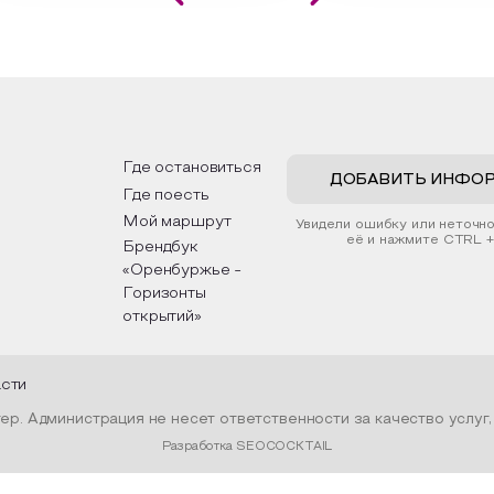
влекательной картины, которую
Кавказа, где познакомят
создадите с помощью рамки,
культурными и архитект
тной бумаги и высушенных
достопримечательностям
ений. Эко-картина дополнит
интересные факты о нац
рьер и будет напоминать о
традициях, праздниках, об
них степных просторах.
которые связаны с приро
религией; устном народ
дложим смастерить также
творчестве, в котором 
альные закладки для книг,
история возникновения на
ользуя ламинатор и прозрачную
быт и праздники.
Где остановиться
ку. Внутри закладки поместим
ДОБАВИТЬ ИНФО
Где поесть
ушенные растения, красиво
рмив ее логотипом библиотеки
Мой маршрут
Увидели ошибку или неточн
нтой.
её и нажмите CTRL +
Брендбук
«Оренбуржье -
Горизонты
открытий»
асти
р. Администрация не несет ответственности за качество услуг
Разработка SEOCOCKTAIL