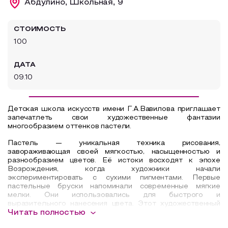
Абдулино, Школьная, 9
Образовательный туризм
СТОИМОСТЬ
Аттестованные экскурсоводы
100
Маршруты от экскурсоводов
ДАТА
Все маршруты
09.10
Доступная среда
Детская школа искусств имени Г.А.Вавилова приглашает
запечатлеть свои художественные фантазии
многообразием оттенков пастели.
Пастель — уникальная техника рисования,
завораживающая своей мягкостью, насыщенностью и
разнообразием цветов.
Её истоки восходят к эпохе
Возрождения, когда художники начали
экспериментировать с сухими пигментами. Первые
пастельные бруски напоминали современные мягкие
мелки. Они использовались для быстрого и
выразительного нанесения цвета.
Этот художественный
материал позволяет создавать как утончённые, так и
Читать полностью
яркие произведения, идеально сочетая выразительность