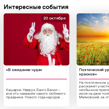
Интересные события
20 октября
«В ожидании чуда»
Поэтический ур
красное»
На поэтическом 
расскажет участн
Кашарни, Навруз, Банго Васил –
необычное прикл
все это название самого любимого
июле на даче поэ
праздника Нового года народов
Маяковский, за ч
России. Традиции и обычаи,
Сергеевич Пушки
которыми отмечают этот праздник
время года и поч
интересны и уникальны. Участники
считают макушкой