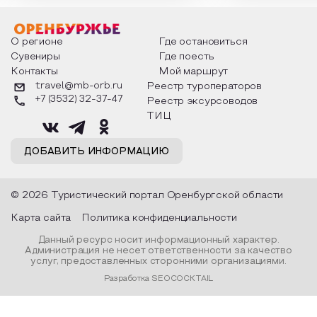
мероприятия узнают удивительные
стихотворения о 
факты из истории этого праздника,
Федора Тютчева,
о том, как встречают новый год в
Маяковского, Але
разных уголках страны, какие
Твардовского и д
О регионе
Где остановиться
обряды совершают на удачу и
поэтов, участники
Сувениры
Где поесть
благополучие, в чем схожи и
ответы не только
Контакты
Мой маршрут
различаются традиции. Кто такой
вопросы, но проч
Дед Мороз и откуда он пришел, как
каждой строчке з
travel@mb-orb.ru
Реестр туроператоров
его называют в разных уголках
восхищение само
+7 (3532) 32-37-47
Реестр эксурсоводов
страны и как появились елочные
яркому времени г
игрушки.
ТИЦ
ДОБАВИТЬ ИНФОРМАЦИЮ
© 2026 Туристический портал Оренбургской области
Карта сайта
Политика конфиденциальности
Данный ресурс носит информационный характер.
Администрация не несет ответственности за качество
услуг, предоставленных сторонними организациями.
Разработка SEOCOCKTAIL