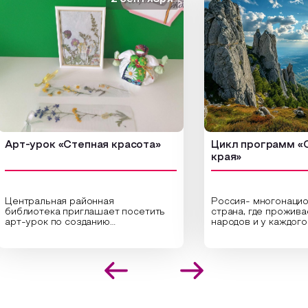
-урок «Степная красота»
Цикл программ «От кр
края»
тральная районная
Россия- многонациональ
лиотека приглашает посетить
страна, где проживает бо
урок по созданию
народов и у каждого своя
инальных композиций из
уникальная национальная
шенных трав и цветов.
На мероприятии участни
иалисты научат технике
совершат путешествие 
положения растений в рамке
необъятной стране, посе
создания эстетически
Сибири, дальнего Востока
лекательной картины, которую
Кавказа, где познакомят
оздадите с помощью рамки,
культурными и архитект
тной бумаги и высушенных
достопримечательностями