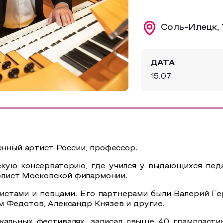
Соль-Илецк, 
ДАТА
15.07
енный артист России, профессор.
скую консерваторию, где учился у выдающихся пед
солист Московской филармонии.
истами и певцами. Его партнерами были Валерий Ге
 Федотов, Александр Князев и другие.
кальных фестивалях, записал свыше 40 грампласти