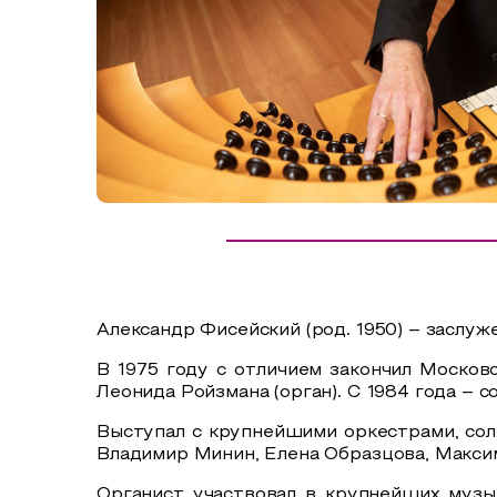
Сельский туризм
СУВЕНИРЫ
Аудио маршруты
НАЦИОНАЛЬНЫЙ ТУРИСТСКИЙ МАРШРУТ
Автотуризм
Образовательный туризм
Аттестованные экскурсоводы
Маршруты от экскурсоводов
Все маршруты
Александр Фисейский (род. 1950) – заслуж
Доступная среда
В 1975 году с отличием закончил Москов
Леонида Ройзмана (орган). С 1984 года – 
Выступал с крупнейшими оркестрами, сол
Владимир Минин, Елена Образцова, Максим
Органист участвовал в крупнейших музы