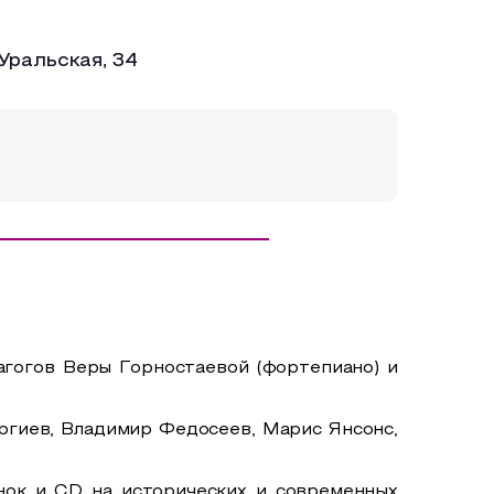
Уральская, 34
агогов Веры Горностаевой (фортепиано) и
ргиев, Владимир Федосеев, Марис Янсонс,
нок и CD на исторических и современных