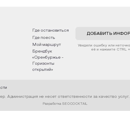
ений. Эко-картина дополнит
интересные факты о нац
рьер и будет напоминать о
традициях, праздниках, об
их степных просторах.
которые связаны с приро
религией; устном народн
дложим смастерить также
творчестве, в котором о
альные закладки для книг,
история возникновения на
льзуя ламинатор и прозрачную
быт и праздники.
Где остановиться
ку. Внутри закладки поместим
ДОБАВИТЬ ИНФО
Где поесть
ушенные растения, красиво
рмив ее логотипом библиотеки
Мой маршрут
Увидели ошибку или неточн
нтой.
её и нажмите CTRL +
Брендбук
«Оренбуржье -
Горизонты
открытий»
асти
р. Администрация не несет ответственности за качество услуг
Разработка SEOCOCKTAIL