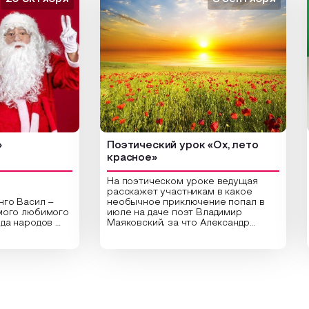
Поэтический урок «Ох, лето
Арт
красное»
На поэтическом уроке ведущая
расскажет участникам в какое
асил –
необычное приключение попал в
Цен
 любимого
июле на даче поэт Владимир
биб
ародов
Маяковский, за что Александр
арт-
,
Сергеевич Пушкин не любил это
ориг
праздник
время года и почему месяц июль
высу
частники
считают макушкой лета. Прочитав
Спец
ительные
стихотворения о лете
рас
раздника,
Федора Тютчева, Владимира
для 
й год в
Маяковского, Александра
прив
кие
Твардовского и других известных
вы с
чу и
поэтов, участники смогут найти
пло