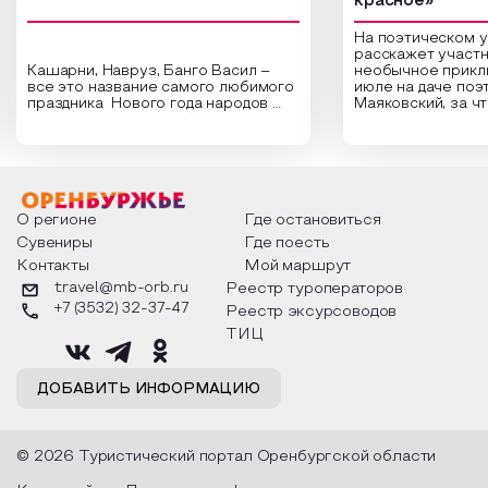
красное»
На поэтическом 
расскажет участн
Кашарни, Навруз, Банго Васил –
необычное прикл
все это название самого любимого
июле на даче поэ
праздника Нового года народов
Маяковский, за ч
России. Традиции и обычаи,
Сергеевич Пушки
которыми отмечают этот праздник
время года и поч
интересны и уникальны. Участники
считают макушкой
мероприятия узнают удивительные
стихотворения о 
факты из истории этого праздника,
Федора Тютчева,
о том, как встречают новый год в
Маяковского, Але
разных уголках страны, какие
Твардовского и д
О регионе
Где остановиться
обряды совершают на удачу и
поэтов, участники
Сувениры
Где поесть
благополучие, в чем схожи и
ответы не только
Контакты
Мой маршрут
различаются традиции. Кто такой
вопросы, но проч
Дед Мороз и откуда он пришел, как
каждой строчке з
travel@mb-orb.ru
Реестр туроператоров
его называют в разных уголках
восхищение само
+7 (3532) 32-37-47
Реестр эксурсоводов
страны и как появились елочные
яркому времени г
игрушки.
ТИЦ
ДОБАВИТЬ ИНФОРМАЦИЮ
© 2026 Туристический портал Оренбургской области