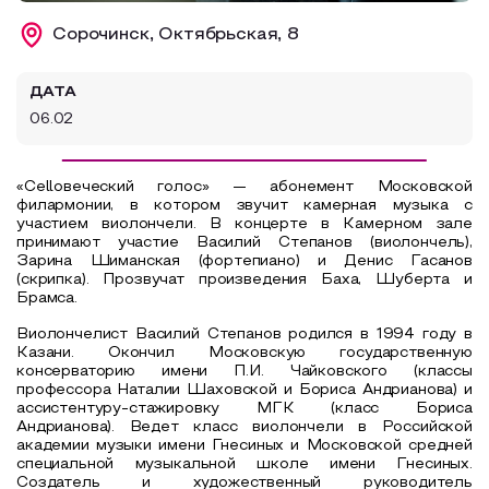
Образовательный туризм
Сорочинск, Октябрьская, 8
Аттестованные экскурсоводы
ДАТА
Маршруты от экскурсоводов
06.02
Все маршруты
Доступная среда
«Cellовеческий голос» — абонемент Московской
филармонии, в котором звучит камерная музыка с
участием виолончели. В концерте в Камерном зале
принимают участие Василий Степанов (виолончель),
Зарина Шиманская (фортепиано) и Денис Гасанов
(скрипка). Прозвучат произведения Баха, Шуберта и
Брамса.
Виолончелист Василий Степанов родился в 1994 году в
Казани. Окончил Московскую государственную
консерваторию имени П.И. Чайковского (классы
профессора Наталии Шаховской и Бориса Андрианова) и
ассистентуру-стажировку МГК (класс Бориса
Андрианова). Ведет класс виолончели в Российской
академии музыки имени Гнесиных и Московской средней
специальной музыкальной школе имени Гнесиных.
Создатель и художественный руководитель