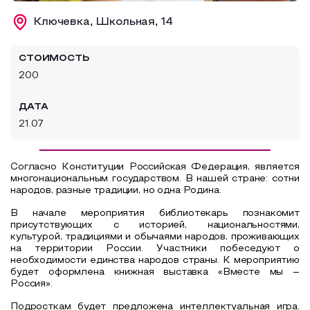
Образовательный туризм
Ключевка, Школьная, 14
Аттестованные экскурсоводы
СТОИМОСТЬ
Маршруты от экскурсоводов
200
Все маршруты
ДАТА
Доступная среда
21.07
Согласно Конституции Российская Федерация, является
многонациональным государством.
В нашей стране: сотни
народов, разные традиции, но одна Родина.
В начале мероприятия библиотекарь познакомит
присутствующих с историей, национальностями,
культурой, традициями и обычаями народов, проживающих
на территории России. Участники побеседуют о
необходимости единства народов страны. К мероприятию
будет оформлена книжная выставка «Вместе мы –
Россия».
Подросткам будет предложена интеллектуальная игра.