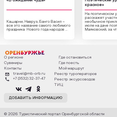
«В ожидании чуда»
Поэтический ур
красное»
На поэтическом 
расскажет участн
Кашарни, Навруз, Банго Васил –
необычное прикл
все это название самого любимого
июле на даче поэ
праздника Нового года народов
Маяковский, за ч
России. Традиции и обычаи,
Сергеевич Пушки
которыми отмечают этот праздник
время года и поч
интересны и уникальны. Участники
считают макушкой
мероприятия узнают удивительные
стихотворения о 
факты из истории этого праздника,
Федора Тютчева,
о том, как встречают новый год в
Маяковского, Але
разных уголках страны, какие
Твардовского и д
О регионе
Где остановиться
обряды совершают на удачу и
поэтов, участники
Сувениры
Где поесть
благополучие, в чем схожи и
ответы не только
Контакты
Мой маршрут
различаются традиции. Кто такой
вопросы, но проч
Дед Мороз и откуда он пришел, как
каждой строчке з
travel@mb-orb.ru
Реестр туроператоров
его называют в разных уголках
восхищение само
+7 (3532) 32-37-47
Реестр эксурсоводов
страны и как появились елочные
яркому времени г
игрушки.
ТИЦ
ДОБАВИТЬ ИНФОРМАЦИЮ
© 2026 Туристический портал Оренбургской области