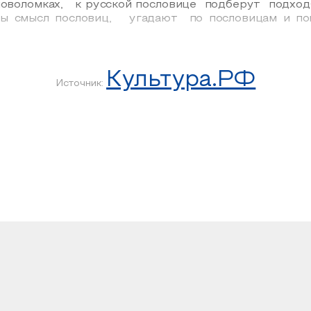
ловоломках,
к русской пословице
подберут
подход
мы смысл пословиц,
угадают
по пословицам и по
Культура.РФ
Источник: