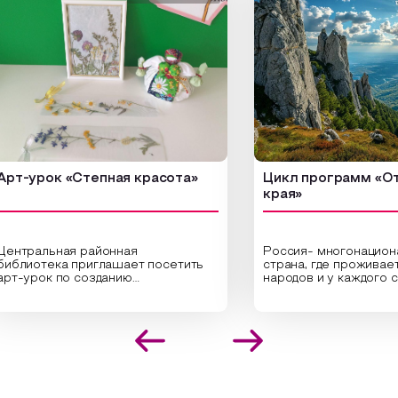
рок «Степная красота»
Цикл программ «От края
края»
льная районная
Россия- многонациональная
тека приглашает посетить
страна, где проживает боле
ок по созданию
народов и у каждого своя
альных композиций из
уникальная национальная ку
нных трав и цветов.
На мероприятии участники
листы научат технике
совершат путешествие по
ожения растений в рамке
необъятной стране, посетят
здания эстетически
Сибири, дальнего Востока, У
кательной картины, которую
Кавказа, где познакомятся 
дадите с помощью рамки,
культурными и архитектурн
й бумаги и высушенных
достопримечательностями, 