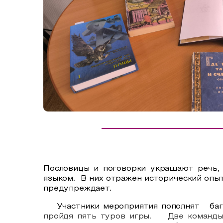
Сельский туризм
СУВЕНИРЫ
Аудио маршруты
НАЦИОНАЛЬНЫЙ ТУРИСТСКИЙ МАРШРУТ
Автотуризм
Образовательный туризм
Аттестованные экскурсоводы
Маршруты от экскурсоводов
Все маршруты
Доступная среда
Пословицы и поговорки украшают речь,
языком.
В них отражен исторический опыт
предупреждает.
Участники мероприятия пополнят
ба
пройдя пять туров игры.
Две команды