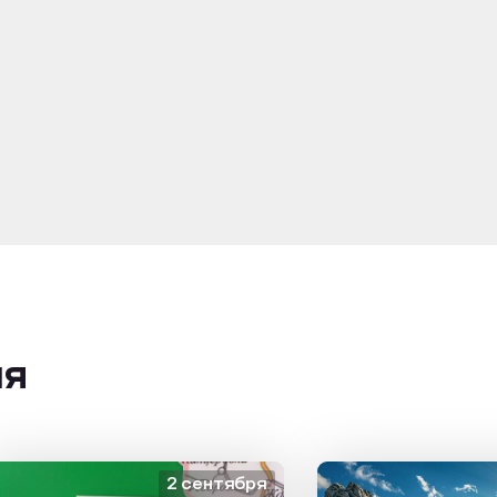
ия
2 сентября
1