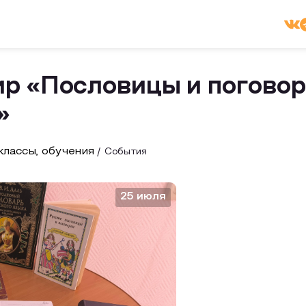
р «Пословицы и погово
»
лассы, обучения
События
25 июля