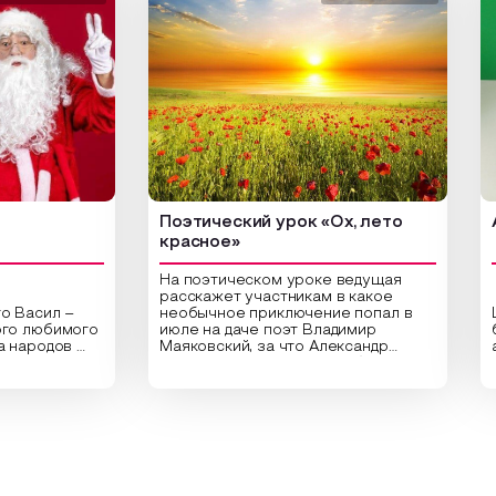
Поэтический урок «Ох, лето
Арт-у
красное»
На поэтическом уроке ведущая
расскажет участникам в какое
л –
необычное приключение попал в
Центра
бимого
июле на даче поэт Владимир
библио
дов
Маяковский, за что Александр
арт-ур
Сергеевич Пушкин не любил это
оригин
здник
время года и почему месяц июль
высуше
тники
считают макушкой лета. Прочитав
Специа
ельные
стихотворения о лете
распол
дника,
Федора Тютчева, Владимира
для со
од в
Маяковского, Александра
привле
е
Твардовского и других известных
вы соз
 и
поэтов, участники смогут найти
плотно