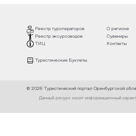
ответы не только на эти
растен
акой
вопросы, но прочувствовать как в
интерь
л, как
каждой строчке заложено тепло и
летних
ах
восхищение самому теплому и
чные
яркому времени года.
Предло
уникаль
исполь
Реестр туроператоров
О регионе
пленку
Реестр эксурсоводов
Сувениры
высуше
оформи
ТИЦ
Контакты
и лент
Туристические Буклеты
© 2026 Туристический портал Оренбургской обл
Данный ресурс носит информационный характе