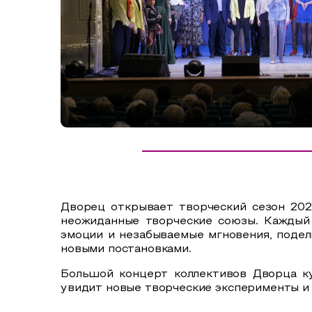
Сельский туризм
СУВЕНИРЫ
Аудио маршруты
НАЦИОНАЛЬНЫЙ ТУРИСТСКИЙ МАРШРУТ
Автотуризм
Образовательный туризм
Аттестованные экскурсоводы
Маршруты от экскурсоводов
Все маршруты
Дворец открывает творческий сезон 202
Доступная среда
неожиданные творческие союзы. Каждый
эмоции и незабываемые мгновения, подел
новыми постановками.
Большой концерт коллективов Дворца ку
увидит новые творческие эксперименты и 