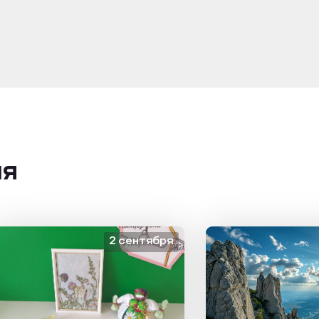
ия
2 сентября
1