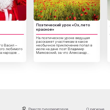
Поэтический урок «Ох, лето
Арт-у
красное»
На поэтическом уроке ведущая
расскажет участникам в какое
ил –
необычное приключение попал в
Центр
бимого
июле на даче поэт Владимир
библио
одов
Маяковский, за что Александр
арт-ур
Сергеевич Пушкин не любил это
оригин
аздник
время года и почему месяц июль
высуше
стники
считают макушкой лета. Прочитав
Специа
ельные
стихотворения о лете
распол
здника,
Федора Тютчева, Владимира
для со
од в
Маяковского, Александра
привле
е
Твардовского и других известных
вы соз
 и
поэтов, участники смогут найти
плотно
ответы не только на эти
растен
акой
вопросы, но прочувствовать как в
интерь
л, как
каждой строчке заложено тепло и
летних
ках
восхищение самому теплому и
чные
яркому времени года.
Предл
уникал
исполь
Реестр туроператоров
О регионе