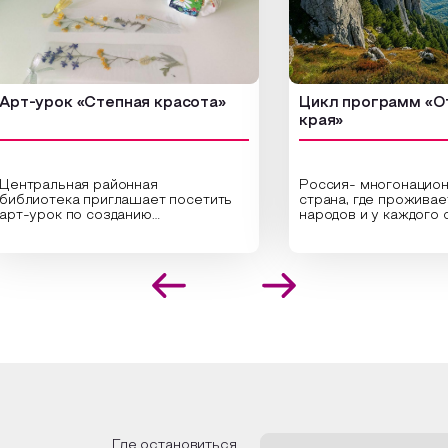
рок «Степная красота»
Цикл программ «От края
края»
альная районная
Россия- многонациональна
тека приглашает посетить
страна, где проживает боле
ок по созданию
народов и у каждого своя
альных композиций из
уникальная национальная к
нных трав и цветов.
На мероприятии участники
листы научат технике
совершат путешествие по
ожения растений в рамке
необъятной стране, посетя
здания эстетически
Сибири, дальнего Востока, 
кательной картины, которую
Кавказа, где познакомятся 
дадите с помощью рамки,
культурными и архитектур
й бумаги и высушенных
достопримечательностями, 
ий. Эко-картина дополнит
интересные факты о нацио
ер и будет напоминать о
традициях, праздниках, обря
 степных просторах.
которые связаны с природо
религией; устном народном
ожим смастерить также
творчестве, в котором отр
ьные закладки для книг,
история возникновения наро
зуя ламинатор и прозрачную
быт и праздники.
Где остановиться