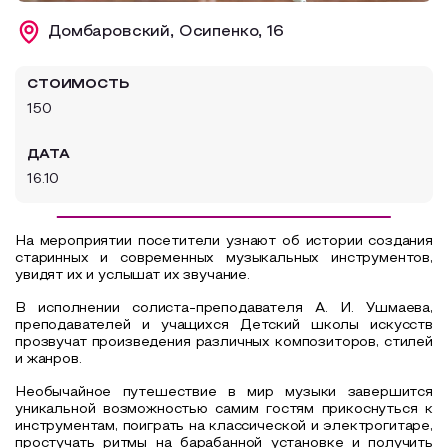
Образовательный туризм
Домбаровский, Осипенко, 16
Аттестованные экскурсоводы
СТОИМОСТЬ
Маршруты от экскурсоводов
150
Все маршруты
ДАТА
Доступная среда
16.10
На мероприятии посетители узнают об истории создания
старинных и современных музыкальных инструментов,
увидят их и услышат их звучание.
В исполнении солиста-преподавателя А. И. Ушмаева,
преподавателей и учащихся Детский школы искусств
прозвучат произведения различных композиторов, стилей
и жанров.
Необычайное путешествие в мир музыки завершится
уникальной возможностью самим гостям прикоснуться к
инструментам, поиграть на классической и электрогитаре,
простучать ритмы на барабанной установке и получить