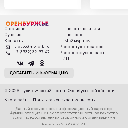
России. Традиции и обычаи,
Сергеевич Пушки
которыми отмечают этот праздник
время года и поч
интересны и уникальны. Участники
считают макушкой
мероприятия узнают удивительные
стихотворения о 
факты из истории этого праздника,
Федора Тютчева,
о том, как встречают новый год в
Маяковского, Але
разных уголках страны, какие
Твардовского и д
О регионе
Где остановиться
обряды совершают на удачу и
поэтов, участники
Сувениры
Где поесть
благополучие, в чем схожи и
ответы не только
Контакты
Мой маршрут
различаются традиции. Кто такой
вопросы, но проч
Дед Мороз и откуда он пришел, как
каждой строчке з
travel@mb-orb.ru
Реестр туроператоров
его называют в разных уголках
восхищение само
+7 (3532) 32-37-47
Реестр эксурсоводов
страны и как появились елочные
яркому времени г
игрушки.
ТИЦ
ДОБАВИТЬ ИНФОРМАЦИЮ
© 2026 Туристический портал Оренбургской области
Карта сайта
Политика конфиденциальности
Данный ресурс носит информационный характер.
Администрация не несет ответственности за качество
услуг, предоставленных сторонними организациями.
Разработка SEOCOCKTAIL