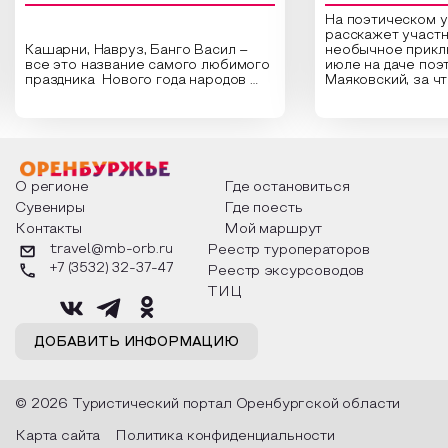
На поэтическом 
расскажет участн
Кашарни, Навруз, Банго Васил –
необычное прикл
все это название самого любимого
июле на даче поэ
праздника Нового года народов
Маяковский, за ч
России. Традиции и обычаи,
Сергеевич Пушки
которыми отмечают этот праздник
время года и поч
интересны и уникальны. Участники
считают макушкой
мероприятия узнают удивительные
стихотворения о 
факты из истории этого праздника,
Федора Тютчева,
о том, как встречают новый год в
Маяковского, Але
разных уголках страны, какие
Твардовского и д
О регионе
Где остановиться
обряды совершают на удачу и
поэтов, участники
Сувениры
Где поесть
благополучие, в чем схожи и
ответы не только
Контакты
Мой маршрут
различаются традиции. Кто такой
вопросы, но проч
Дед Мороз и откуда он пришел, как
каждой строчке з
travel@mb-orb.ru
Реестр туроператоров
его называют в разных уголках
восхищение само
+7 (3532) 32-37-47
Реестр эксурсоводов
страны и как появились елочные
яркому времени г
игрушки.
ТИЦ
ДОБАВИТЬ ИНФОРМАЦИЮ
© 2026 Туристический портал Оренбургской области
Карта сайта
Политика конфиденциальности