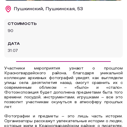
Образовательный туризм
Пушкинский, Пушкинская, 53
Аттестованные экскурсоводы
СТОИМОСТЬ
Маршруты от экскурсоводов
90
Все маршруты
ДАТА
Доступная среда
31.07
Участники мероприятия узнают о прошлом
Красногвардейского района, благодаря уникальной
коллекции архивных фотографий увидят, как выглядели
улицы села десятилетия назад, смогут сравнить их с
современным обликом – «было» и «стало».
Фотоэкспозиция будет дополнена предметами быта того
времени: посудой, инструментами, игрушками – все это
позволит участникам окунуться в атмосферу прошлых
лет.
Фотографии и предметы – это лишь часть истории.
Организаторы расскажут увлекательные истории о людях,
которые жили в Красногвардейском районе: о писателях,