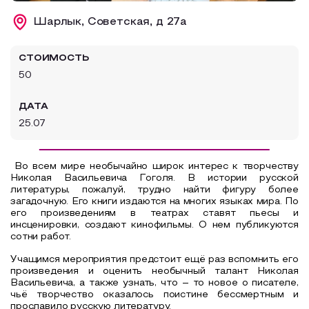
Образовательный туризм
Шарлык, Советская, д 27а
Аттестованные экскурсоводы
СТОИМОСТЬ
Маршруты от экскурсоводов
50
Все маршруты
ДАТА
Доступная среда
25.07
Во всем мире необычайно широк интерес к творчеству
Николая Васильевича Гоголя.
В истории русской
литературы, пожалуй, трудно найти фигуру более
загадочную.
Его книги издаются на многих языках мира. По
его произведениям в театрах ставят пьесы и
инсценировки, создают кинофильмы. О нем публикуются
сотни работ.
Учащимся мероприятия предстоит ещё раз вспомнить его
произведения и оценить необычный талант Николая
Васильевича, а также узнать, что – то новое о писателе,
чьё творчество оказалось поистине бессмертным и
прославило русскую литературу.