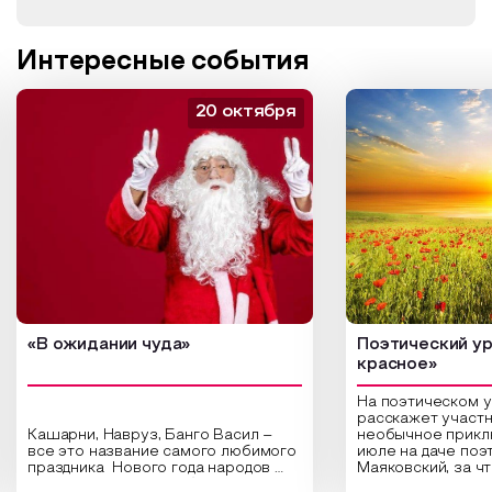
Интересные события
20 октября
«В ожидании чуда»
Поэтический ур
красное»
На поэтическом 
расскажет участн
Кашарни, Навруз, Банго Васил –
необычное прикл
все это название самого любимого
июле на даче поэ
праздника Нового года народов
Маяковский, за ч
России. Традиции и обычаи,
Сергеевич Пушки