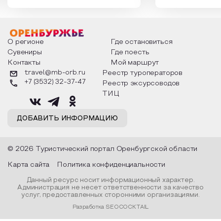
которыми отмечают этот праздник
время года и поч
интересны и уникальны. Участники
считают макушкой
мероприятия узнают удивительные
стихотворения о 
факты из истории этого праздника,
Федора Тютчева,
о том, как встречают новый год в
Маяковского, Але
разных уголках страны, какие
Твардовского и д
О регионе
Где остановиться
обряды совершают на удачу и
поэтов, участники
Сувениры
Где поесть
благополучие, в чем схожи и
ответы не только
Контакты
Мой маршрут
различаются традиции. Кто такой
вопросы, но проч
Дед Мороз и откуда он пришел, как
каждой строчке з
travel@mb-orb.ru
Реестр туроператоров
его называют в разных уголках
восхищение само
+7 (3532) 32-37-47
Реестр эксурсоводов
страны и как появились елочные
яркому времени г
игрушки.
ТИЦ
ДОБАВИТЬ ИНФОРМАЦИЮ
© 2026 Туристический портал Оренбургской области
Карта сайта
Политика конфиденциальности
Данный ресурс носит информационный характер.
Администрация не несет ответственности за качество
услуг, предоставленных сторонними организациями.
Разработка SEOCOCKTAIL