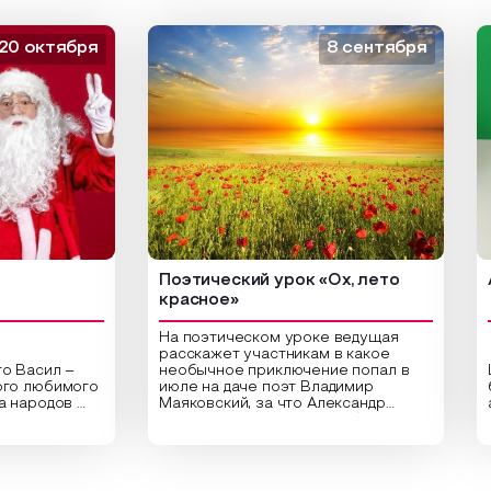
ктября
8 сентября
Поэтический урок «Ох, лето
Арт-
красное»
На поэтическом уроке ведущая
расскажет участникам в какое
сил –
необычное приключение попал в
Центр
юбимого
июле на даче поэт Владимир
библи
родов
Маяковский, за что Александр
арт-у
Сергеевич Пушкин не любил это
ориги
аздник
время года и почему месяц июль
высуш
астники
считают макушкой лета. Прочитав
Специ
тельные
стихотворения о лете
распо
здника,
Федора Тютчева, Владимира
для с