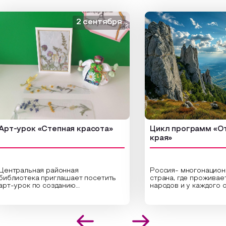
2 сентября
урок «Степная красота»
Цикл программ «От кра
края»
альная районная
Россия- многонациональн
отека приглашает посетить
страна, где проживает бол
рок по созданию
народов и у каждого своя
нальных композиций из
уникальная национальная к
енных трав и цветов.
На мероприятии участники
алисты научат технике
совершат путешествие п
ложения растений в рамке
необъятной стране, посетя
оздания эстетически
Сибири, дальнего Востока, 