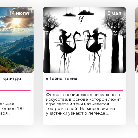
14 июля
5 мая
я до
«Тайна тени»
«Зол
Форма сценического визуального
искусства, в основе которой лежит
ая
игра света и тени называется
Откр
ее 190
театром теней. На мероприятии
ведущ
участники узнают о легенде,
«Зол
ультура.
которая лежит в основе создания
самы
этого театра, путь его развития,
марш
о
какие ключевые элементы лежат в
древ
т города
его основе и как театр теней
Серг
Урала и
адаптировался к местным
Зале