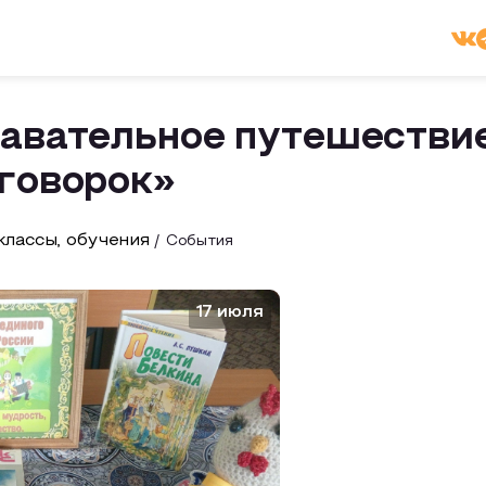
навательное путешестви
оговорок»
лассы, обучения
События
17 июля