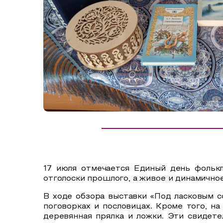
Сельский туризм
СУВЕНИРЫ
Аудио маршруты
НАЦИОНАЛЬНЫЙ ТУРИСТСКИЙ МАРШРУТ
Автотуризм
Образовательный туризм
Аттестованные экскурсоводы
Маршруты от экскурсоводов
Все маршруты
Доступная среда
17 июля отмечается Единый день фолькл
отголоски прошлого, а живое и динамично
В ходе обзора выставки «Под ласковым 
поговорках и пословицах. Кроме того,
на
деревянная прялка и ложки. Эти свидет