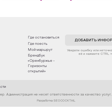
екательной картины, которую
Кавказа, где познакомятся
здадите с помощью рамки,
культурными и архитектур
ой бумаги и высушенных
достопримечательностями,
ний. Эко-картина дополнит
интересные факты о нацио
ьер и будет напоминать о
традициях, праздниках, обр
х степных просторах.
которые связаны с природ
религией; устном народно
ожим смастерить также
творчестве, в котором от
льные закладки для книг,
история возникновения нар
ьзуя ламинатор и прозрачную
быт и праздники.
Где остановиться
у. Внутри закладки поместим
ДОБАВИТЬ ИНФО
Где поесть
енные растения, красиво
ив ее логотипом библиотеки
Мой маршрут
Увидели ошибку или неточн
той.
её и нажмите CTRL +
Брендбук
«Оренбуржье -
Горизонты
открытий»
асти
р. Администрация не несет ответственности за качество услуг
Разработка SEOCOCKTAIL