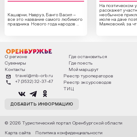
На поэтическом 
расскажет участн
Кашарни, Навруз, Банго Васил –
необычное прикл
все это название самого любимого
июле на даче поэ
праздника Нового года народов
Маяковский, за ч
России. Традиции и обычаи,
Сергеевич Пушки
которыми отмечают этот праздник
время года и поч
интересны и уникальны. Участники
считают макушкой
мероприятия узнают удивительные
стихотворения о 
факты из истории этого праздника,
Федора Тютчева,
о том, как встречают новый год в
Маяковского, Але
разных уголках страны, какие
Твардовского и д
О регионе
Где остановиться
обряды совершают на удачу и
поэтов, участники
Сувениры
Где поесть
благополучие, в чем схожи и
ответы не только
Контакты
Мой маршрут
различаются традиции. Кто такой
вопросы, но проч
Дед Мороз и откуда он пришел, как
каждой строчке з
travel@mb-orb.ru
Реестр туроператоров
его называют в разных уголках
восхищение само
+7 (3532) 32-37-47
Реестр эксурсоводов
страны и как появились елочные
яркому времени г
игрушки.
ТИЦ
ДОБАВИТЬ ИНФОРМАЦИЮ
© 2026 Туристический портал Оренбургской области
Карта сайта
Политика конфиденциальности