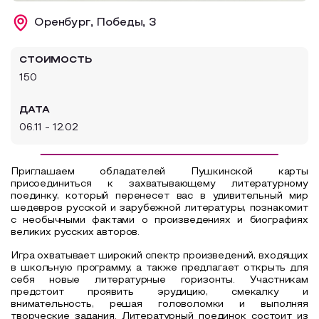
Образовательный туризм
Оренбург, Победы, 3
Аттестованные экскурсоводы
СТОИМОСТЬ
Маршруты от экскурсоводов
150
Все маршруты
ДАТА
Доступная среда
06.11 - 12.02
Приглашаем обладателей Пушкинской карты
присоединиться к захватывающему литературному
поединку, который перенесет вас в удивительный мир
шедевров русской и зарубежной литературы, познакомит
с необычными фактами о произведениях и биографиях
великих русских авторов.
Игра охватывает широкий спектр произведений, входящих
в школьную программу, а также предлагает открыть для
себя новые литературные горизонты. Участникам
предстоит проявить эрудицию, смекалку и
внимательность, решая головоломки и выполняя
творческие задания. Литературный поединок состоит из