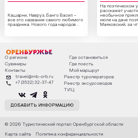
На поэтическом 
расскажет участн
Кашарни, Навруз, Банго Васил –
необычное прикл
все это название самого любимого
июле на даче поэ
праздника Нового года народов
Маяковский, за ч
России. Традиции и обычаи,
Сергеевич Пушки
которыми отмечают этот праздник
время года и поч
интересны и уникальны. Участники
считают макушкой
мероприятия узнают удивительные
стихотворения о 
факты из истории этого праздника,
Федора Тютчева,
о том, как встречают новый год в
Маяковского, Але
разных уголках страны, какие
Твардовского и д
О регионе
Где остановиться
обряды совершают на удачу и
поэтов, участники
Сувениры
Где поесть
благополучие, в чем схожи и
ответы не только
Контакты
Мой маршрут
различаются традиции. Кто такой
вопросы, но проч
Дед Мороз и откуда он пришел, как
каждой строчке з
travel@mb-orb.ru
Реестр туроператоров
его называют в разных уголках
восхищение само
+7 (3532) 32-37-47
Реестр эксурсоводов
страны и как появились елочные
яркому времени г
игрушки.
ТИЦ
ДОБАВИТЬ ИНФОРМАЦИЮ
© 2026 Туристический портал Оренбургской области
Карта сайта
Политика конфиденциальности