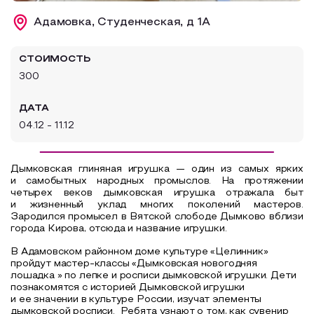
Образовательный туризм
Адамовка, Студенческая, д 1А
Аттестованные экскурсоводы
СТОИМОСТЬ
Маршруты от экскурсоводов
300
Все маршруты
ДАТА
Доступная среда
04.12 - 11.12
Д
ымковская глиняная игрушка — один из самых ярких
и самобытных народных промыслов. На протяжении
четырех веков дымковская игрушка отражала быт
и жизненный уклад многих поколений мастеров.
Зародился промысел в Вятской слободе Дымково вблизи
города Кирова, отсюда и название игрушки.
В Адамовском районном доме культуре «Целинник»
пройдут мастер-классы «Дымковская новогодняя
лошадка » по лепке и росписи дымковской игрушки. Дети
познакомятся с историей Дымковской игрушки
и ее значении в культуре России, изучат элементы
дымковской росписи. Ребята узнают о том, как сувенир