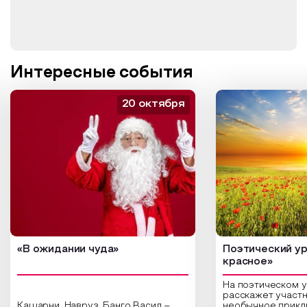
Интересные события
20 октября
«В ожидании чуда»
Поэтический ур
красное»
На поэтическом 
расскажет участн
Кашарни, Навруз, Банго Васил –
необычное прикл