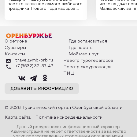
все это название самого любимого
июле на даче поэ
праздника Нового года народов
Маяковский, за ч
России. Традиции и обычаи,
Сергеевич Пушки
которыми отмечают этот праздник
время года и поч
интересны и уникальны. Участники
считают макушкой
мероприятия узнают удивительные
стихотворения о 
факты из истории этого праздника,
Федора Тютчева,
о том, как встречают новый год в
Маяковского, Але
разных уголках страны, какие
Твардовского и д
О регионе
Где остановиться
обряды совершают на удачу и
поэтов, участники
Сувениры
Где поесть
благополучие, в чем схожи и
ответы не только
Контакты
Мой маршрут
различаются традиции. Кто такой
вопросы, но проч
Дед Мороз и откуда он пришел, как
каждой строчке з
travel@mb-orb.ru
Реестр туроператоров
его называют в разных уголках
восхищение само
+7 (3532) 32-37-47
Реестр эксурсоводов
страны и как появились елочные
яркому времени г
игрушки.
ТИЦ
ДОБАВИТЬ ИНФОРМАЦИЮ
© 2026 Туристический портал Оренбургской области
Карта сайта
Политика конфиденциальности
Данный ресурс носит информационный характер.
Администрация не несет ответственности за качество
услуг, предоставленных сторонними организациями.