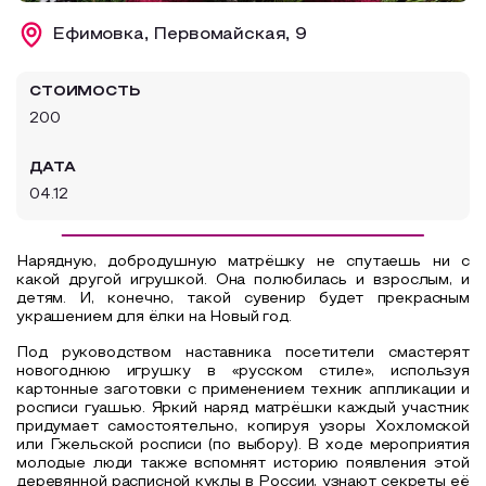
Образовательный туризм
Ефимовка, Первомайская, 9
Аттестованные экскурсоводы
СТОИМОСТЬ
Маршруты от экскурсоводов
200
Все маршруты
ДАТА
Доступная среда
04.12
Нарядную, добродушную матрёшку не спутаешь ни с
какой другой игрушкой. Она полюбилась и взрослым, и
детям. И, конечно, такой сувенир будет прекрасным
украшением для ёлки на Новый год.
Под руководством наставника посетители смастерят
новогоднюю игрушку в «русском стиле», используя
картонные заготовки с применением техник аппликации и
росписи гуашью. Яркий наряд матрёшки каждый участник
придумает самостоятельно, копируя узоры Хохломской
или Гжельской росписи (по выбору). В ходе мероприятия
молодые люди также вспомнят историю появления этой
деревянной расписной куклы в России, узнают секреты её