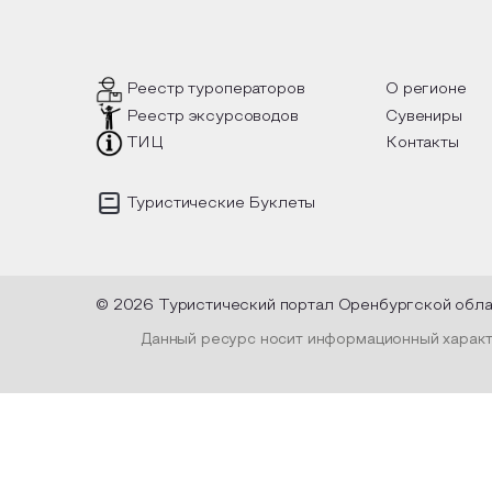
такой
вопросы, но прочувствовать как в
интер
ел, как
каждой строчке заложено тепло и
летни
лках
восхищение самому теплому и
очные
яркому времени года.
Пред
уника
испол
Реестр туроператоров
О регионе
пленк
Реестр эксурсоводов
Сувениры
высуш
оформ
ТИЦ
Контакты
и лен
Туристические Буклеты
© 2026 Туристический портал Оренбургской обл
Данный ресурс носит информационный характе