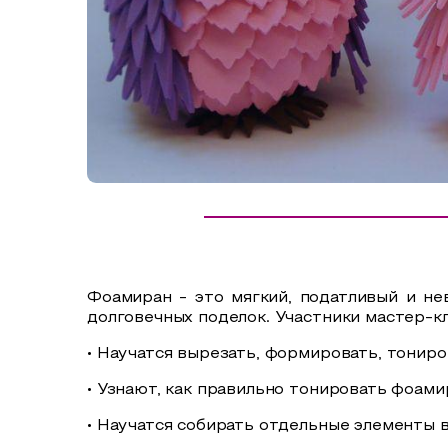
Сельский туризм
СУВЕНИРЫ
Аудио маршруты
НАЦИОНАЛЬНЫЙ ТУРИСТСКИЙ МАРШРУТ
Автотуризм
Образовательный туризм
Аттестованные экскурсоводы
Маршруты от экскурсоводов
Все маршруты
Фоамиран - это мягкий, податливый и не
Доступная среда
долговечных поделок. Участники мастер-к
• Научатся вырезать, формировать, тониро
• Узнают, как правильно тонировать фоами
• Научатся собирать отдельные элементы 