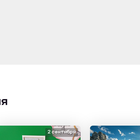
ия
2 сентября