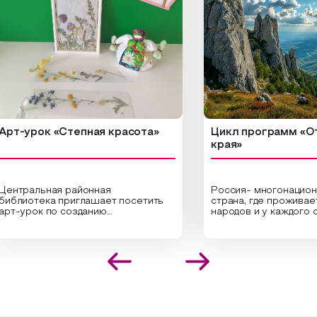
урок «Степная красота»
Цикл программ «От кра
края»
альная районная
Россия- многонациональн
отека приглашает посетить
страна, где проживает бол
рок по созданию
народов и у каждого своя
нальных композиций из
уникальная национальная к
енных трав и цветов.
На мероприятии участник
алисты научат технике
совершат путешествие п
ложения растений в рамке
необъятной стране, посетя
оздания эстетически
Сибири, дальнего Востока,
екательной картины, которую
Кавказа, где познакомятся
здадите с помощью рамки,
культурными и архитекту
ой бумаги и высушенных
достопримечательностями,
ний. Эко-картина дополнит
интересные факты о нацио