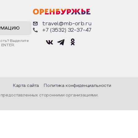
ядах,
фигурки. Разыграют сценки из
возн
ой и
известных произведений. Все
осно
м
материалы предоставляются
дост
ражалась
организатором.
архи
ода, их
горо
travel@mb-orb.ru
наро
прос
РМАЦИЮ
+7 (3532) 32-37-47
С по
гости
ость? Выделите
врем
 ENTER.
фини
музе
«Ору
музе
Поса
Карта сайта
Политика конфиденциальности
, предоставленных сторонними организациями.