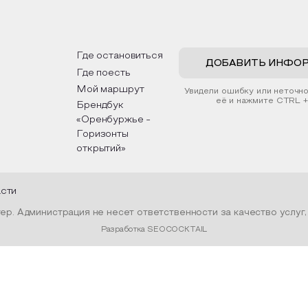
ьер и будет напоминать о
традициях, праздниках, обр
х степных просторах.
которые связаны с природ
религией; устном народно
ложим смастерить также
творчестве, в котором от
льные закладки для книг,
история возникновения нар
ьзуя ламинатор и прозрачную
быт и праздники.
Где остановиться
у. Внутри закладки поместим
ДОБАВИТЬ ИНФО
Где поесть
енные растения, красиво
ив ее логотипом библиотеки
Мой маршрут
Увидели ошибку или неточн
той.
её и нажмите CTRL +
Брендбук
«Оренбуржье -
Горизонты
открытий»
асти
р. Администрация не несет ответственности за качество услуг
Разработка SEOCOCKTAIL