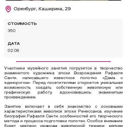
Образовательный туризм
Оренбург, Каширина, 29
Аттестованные экскурсоводы
СТОИМОСТЬ
Маршруты от экскурсоводов
350
Все маршруты
ДАТА
Доступная среда
02.08
Участники музейного занятия погрузятся в творчество
знаменитого художника эпохи Возрождения Рафаэля
Санти, написавшего известное полотно «Дама с
единорогом». Перед посетителями откроется уникальная
возможность создать собственную живописную или
графическую работу, вдохновившись знаменитым
произведением.
Занятие включает в себя знакомство с основными
характеристиками живописи эпохи Ренессанса, изучение
биографии Рафаэля Санти, особенностей его творческого
метода и процесса подготовки полотен. Особое внимание
будет уделено нюансам живописной техники: мягким