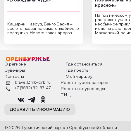
«В ожидании чуда»
Поэтический ур
красное»
На поэтическом 
расскажет участн
Кашарни, Навруз, Банго Васил –
необычное прикл
все это название самого любимого
июле на даче поэ
праздника Нового года народов
Маяковский, за ч
России. Традиции и обычаи,
Сергеевич Пушки
которыми отмечают этот праздник
время года и поч
интересны и уникальны. Участники
считают макушкой
мероприятия узнают удивительные
стихотворения о 
факты из истории этого праздника,
Федора Тютчева,
о том, как встречают новый год в
Маяковского, Але
разных уголках страны, какие
Твардовского и д
О регионе
Где остановиться
обряды совершают на удачу и
поэтов, участники
Сувениры
Где поесть
благополучие, в чем схожи и
ответы не только
Контакты
Мой маршрут
различаются традиции. Кто такой
вопросы, но проч
Дед Мороз и откуда он пришел, как
каждой строчке з
travel@mb-orb.ru
Реестр туроператоров
его называют в разных уголках
восхищение само
+7 (3532) 32-37-47
Реестр эксурсоводов
страны и как появились елочные
яркому времени г
игрушки.
ТИЦ
ДОБАВИТЬ ИНФОРМАЦИЮ
© 2026 Туристический портал Оренбургской области