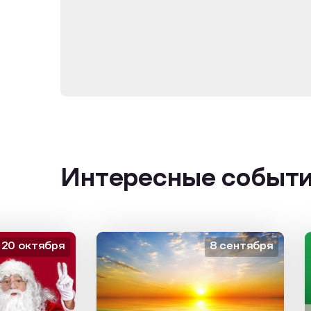
Интересные событ
октября
8 сентября