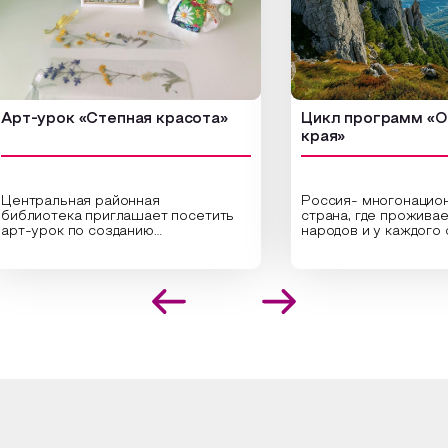
урок «Степная красота»
Цикл программ «От кр
края»
ральная районная
Россия- многонациональн
иотека приглашает посетить
страна, где проживает бол
урок по созданию
народов и у каждого своя
инальных композиций из
уникальная национальная 
шенных трав и цветов.
На мероприятии участник
иалисты научат технике
совершат путешествие 
оложения растений в рамке
необъятной стране, посет
создания эстетически
Сибири, дальнего Востока,
лекательной картины, которую
Кавказа, где познакомятс
оздадите с помощью рамки,
культурными и архитекту
ной бумаги и высушенных
достопримечательностями
ений. Эко-картина дополнит
интересные факты о наци
рьер и будет напоминать о
традициях, праздниках, обр
их степных просторах.
которые связаны с природ
религией; устном народн
ложим смастерить также
творчестве, в котором о
льные закладки для книг,
история возникновения на