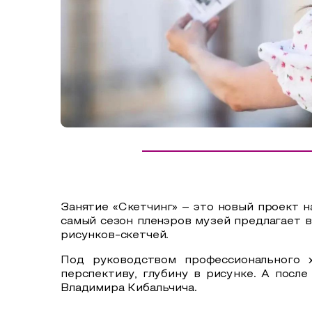
Сельский туризм
СУВЕНИРЫ
Аудио маршруты
НАЦИОНАЛЬНЫЙ ТУРИСТСКИЙ МАРШРУТ
Автотуризм
Образовательный туризм
Аттестованные экскурсоводы
Маршруты от экскурсоводов
Все маршруты
Занятие «Скетчинг» – это новый проект н
Доступная среда
самый сезон пленэров музей предлагает в
рисунков-скетчей.
Под руководством профессионального х
перспективу, глубину в рисунке. А посл
Владимира Кибальчича.