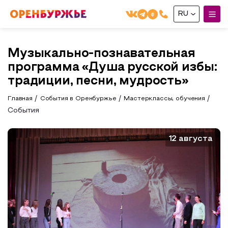
RU
English(EN)
Музыкально-познавательная
Русский(RU)
программа «Душа русской избы:
О РЕГИОНЕ
традиции, песни, мудрость»
Главная
События в Оренбуржье
Мастерклассы, обучения
О регионе
МОЙ МАРШРУТ
События
Фотобанк
Маршруты от туроператоров
Бузулук и Бузулукский район
12 августа
ГДЕ ПОЕСТЬ
Промышленный туризм
Соль-Илецкий район
ГДЕ ОСТАНОВИТЬСЯ
Пешеходный туризм
Саракташский район
СУВЕНИРЫ
Сельский туризм
Аудио маршруты
НАЦИОНАЛЬНЫЙ ТУРИСТСКИЙ МАРШРУТ
Автотуризм