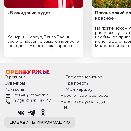
«В ожидании чуда»
Поэтический ур
красное»
На поэтическом 
расскажет участн
Кашарни, Навруз, Банго Васил –
необычное прикл
все это название самого любимого
июле на даче поэ
праздника Нового года народов
Маяковский, за ч
России. Традиции и обычаи,
Сергеевич Пушки
которыми отмечают этот праздник
время года и поч
интересны и уникальны. Участники
считают макушкой
мероприятия узнают удивительные
стихотворения о 
факты из истории этого праздника,
Федора Тютчева,
о том, как встречают новый год в
Маяковского, Але
разных уголках страны, какие
Твардовского и д
О регионе
Где остановиться
обряды совершают на удачу и
поэтов, участники
Сувениры
Где поесть
благополучие, в чем схожи и
ответы не только
Контакты
Мой маршрут
различаются традиции. Кто такой
вопросы, но проч
Дед Мороз и откуда он пришел, как
каждой строчке з
travel@mb-orb.ru
Реестр туроператоров
его называют в разных уголках
восхищение само
+7 (3532) 32-37-47
Реестр эксурсоводов
страны и как появились елочные
яркому времени г
игрушки.
ТИЦ
ДОБАВИТЬ ИНФОРМАЦИЮ