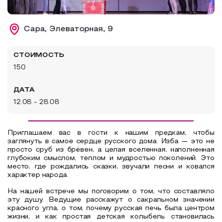
Образовательный туризм
Сара, Элеваторная, 9
Аттестованные экскурсоводы
Маршруты от экскурсоводов
СТОИМОСТЬ
Все маршруты
150
Доступная среда
ДАТА
12.08 - 28.08
Приглашаем вас в гости к нашим предкам, чтобы
заглянуть в самое сердце русского дома. Изба — это не
просто сруб из брёвен, а целая вселенная, наполненная
глубоким смыслом, теплом и мудростью поколений. Это
место, где рождались сказки, звучали песни и ковался
характер народа.
На нашей встрече мы поговорим о том, что составляло
эту душу. Ведущие расскажут о сакральном значении
красного угла, о том, почему русская печь была центром
жизни, и как простая детская колыбель становилась