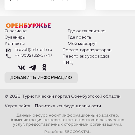
России. Традиции и обычаи,
Сергеевич Пушки
которыми отмечают этот праздник
время года и поч
интересны и уникальны. Участники
считают макушкой
мероприятия узнают удивительные
стихотворения о 
факты из истории этого праздника,
Федора Тютчева,
о том, как встречают новый год в
Маяковского, Але
разных уголках страны, какие
Твардовского и д
О регионе
Где остановиться
обряды совершают на удачу и
поэтов, участники
Сувениры
Где поесть
благополучие, в чем схожи и
ответы не только
Контакты
Мой маршрут
различаются традиции. Кто такой
вопросы, но проч
Дед Мороз и откуда он пришел, как
каждой строчке з
travel@mb-orb.ru
Реестр туроператоров
его называют в разных уголках
восхищение само
+7 (3532) 32-37-47
Реестр эксурсоводов
страны и как появились елочные
яркому времени г
игрушки.
ТИЦ
ДОБАВИТЬ ИНФОРМАЦИЮ
© 2026 Туристический портал Оренбургской области
Карта сайта
Политика конфиденциальности
Данный ресурс носит информационный характер.
Администрация не несет ответственности за качество
услуг, предоставленных сторонними организациями.
Разработка SEOCOCKTAIL