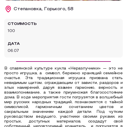
Образовательный туризм
Степановка, Горького, 58
Аттестованные экскурсоводы
СТОИМОСТЬ
Маршруты от экскурсоводов
100
Все маршруты
ДАТА
Доступная среда
06.07
В славянской культуре кукла «Неразлучники» — это не
просто игрушка, а символ, бережно хранящий семейное
счастье. Эта традиционная игрушка призвана стать
невидимым щитом, ограждающим от зависти, раздоров и
злых намерений, даруя взамен гармонию, верность и
взаимопонимание, а также приумножая благосостояние
дома. В ходе мероприятия гости погрузятся в волшебный
мир русских народных традиций, познакомятся с тайной
символикой, гармоничным сочетанием цветов и
сакральным значением каждой детали. Под чутким
руководством ведущего, участники своими руками, из
простых, доступных материалов, создадут свой
собственный, неповторимый хранитель и погрузятся в