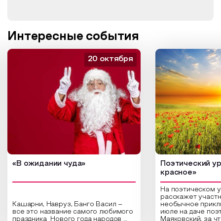
Интересные события
20 октября
«В ожидании чуда»
Поэтический ур
красное»
На поэтическом 
расскажет участн
Кашарни, Навруз, Банго Васил –
необычное прикл
все это название самого любимого
июле на даче поэ
праздника Нового года народов
Маяковский, за ч