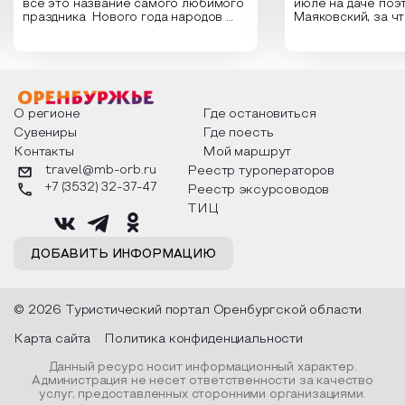
все это название самого любимого
июле на даче поэ
праздника Нового года народов
Маяковский, за ч
России. Традиции и обычаи,
Сергеевич Пушки
которыми отмечают этот праздник
время года и поч
интересны и уникальны. Участники
считают макушкой
мероприятия узнают удивительные
стихотворения о 
факты из истории этого праздника,
Федора Тютчева,
о том, как встречают новый год в
Маяковского, Але
разных уголках страны, какие
Твардовского и д
О регионе
Где остановиться
обряды совершают на удачу и
поэтов, участники
Сувениры
Где поесть
благополучие, в чем схожи и
ответы не только
Контакты
Мой маршрут
различаются традиции. Кто такой
вопросы, но проч
Дед Мороз и откуда он пришел, как
каждой строчке з
travel@mb-orb.ru
Реестр туроператоров
его называют в разных уголках
восхищение само
+7 (3532) 32-37-47
Реестр эксурсоводов
страны и как появились елочные
яркому времени г
игрушки.
ТИЦ
ДОБАВИТЬ ИНФОРМАЦИЮ
© 2026 Туристический портал Оренбургской области
Карта сайта
Политика конфиденциальности
Данный ресурс носит информационный характер.
Администрация не несет ответственности за качество
услуг, предоставленных сторонними организациями.