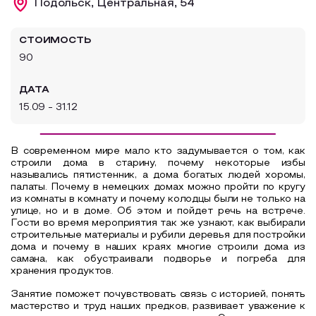
Подольск, Центральная, 54
Образовательный туризм
СТОИМОСТЬ
Аттестованные экскурсоводы
90
Маршруты от экскурсоводов
ДАТА
Все маршруты
15.09 - 31.12
Доступная среда
В современном мире мало кто задумывается о том, как
строили дома в старину, почему некоторые избы
назывались пятистенник, а дома богатых людей хоромы,
палаты. Почему в немецких домах можно пройти по кругу
из комнаты в комнату и почему колодцы были не только на
улице, но и в доме. Об этом и пойдет речь на встрече.
Гости во время мероприятия так же узнают, как выбирали
строительные материалы и рубили деревья для постройки
дома и почему в наших краях многие строили дома из
самана, как обустраивали подворье и погреба для
хранения продуктов.
Занятие поможет почувствовать связь с историей, понять
мастерство и труд наших предков, развивает уважение к