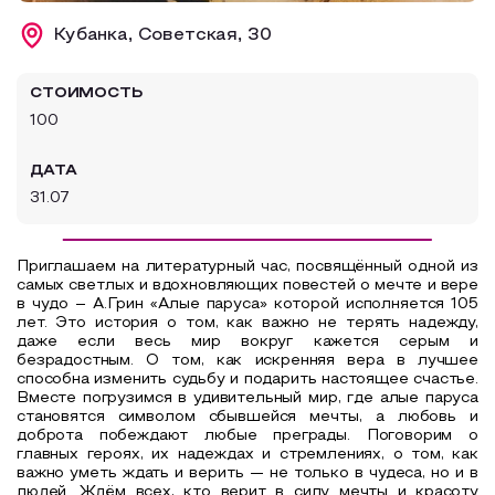
Образовательный туризм
Кубанка, Советская, 30
Аттестованные экскурсоводы
СТОИМОСТЬ
Маршруты от экскурсоводов
100
Все маршруты
ДАТА
Доступная среда
31.07
Приглашаем на литературный час, посвящённый одной из
самых светлых и вдохновляющих повестей о мечте и вере
в чудо – А.Грин «Алые паруса» которой исполняется 105
лет. Это история о том, как важно не терять надежду,
даже если весь мир вокруг кажется серым и
безрадостным. О том, как искренняя вера в лучшее
способна изменить судьбу и подарить настоящее счастье.
Вместе погрузимся в удивительный мир, где алые паруса
становятся символом сбывшейся мечты, а любовь и
доброта побеждают любые преграды. Поговорим о
главных героях, их надеждах и стремлениях, о том, как
важно уметь ждать и верить — не только в чудеса, но и в
людей. Ждём всех, кто верит в силу мечты и красоту