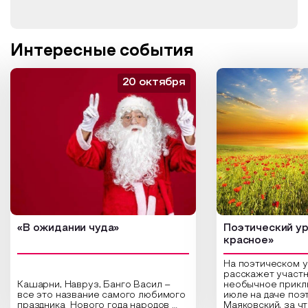
Интересные события
20 октября
«В ожидании чуда»
Поэтический ур
красное»
На поэтическом 
расскажет участн
Кашарни, Навруз, Банго Васил –
необычное прикл
все это название самого любимого
июле на даче поэ
праздника Нового года народов
Маяковский, за ч