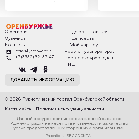
России. Традиции и обычаи,
Сергеевич Пушки
которыми отмечают этот праздник
время года и поч
интересны и уникальны. Участники
считают макушкой
мероприятия узнают удивительные
стихотворения о 
факты из истории этого праздника,
Федора Тютчева,
о том, как встречают новый год в
Маяковского, Але
разных уголках страны, какие
Твардовского и д
О регионе
Где остановиться
обряды совершают на удачу и
поэтов, участники
Сувениры
Где поесть
благополучие, в чем схожи и
ответы не только
Контакты
Мой маршрут
различаются традиции. Кто такой
вопросы, но проч
Дед Мороз и откуда он пришел, как
каждой строчке з
travel@mb-orb.ru
Реестр туроператоров
его называют в разных уголках
восхищение само
+7 (3532) 32-37-47
Реестр эксурсоводов
страны и как появились елочные
яркому времени г
игрушки.
ТИЦ
ДОБАВИТЬ ИНФОРМАЦИЮ
© 2026 Туристический портал Оренбургской области
Карта сайта
Политика конфиденциальности
Данный ресурс носит информационный характер.
Администрация не несет ответственности за качество
услуг, предоставленных сторонними организациями.
Разработка SEOCOCKTAIL