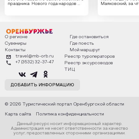
праздника Нового года народов
Маяковский, за ч
России. Традиции и обычаи,
Сергеевич Пушки
которыми отмечают этот праздник
время года и поч
интересны и уникальны. Участники
считают макушкой
мероприятия узнают удивительные
стихотворения о 
факты из истории этого праздника,
Федора Тютчева,
о том, как встречают новый год в
Маяковского, Але
разных уголках страны, какие
Твардовского и д
О регионе
Где остановиться
обряды совершают на удачу и
поэтов, участники
Сувениры
Где поесть
благополучие, в чем схожи и
ответы не только
Контакты
Мой маршрут
различаются традиции. Кто такой
вопросы, но проч
Дед Мороз и откуда он пришел, как
каждой строчке з
travel@mb-orb.ru
Реестр туроператоров
его называют в разных уголках
восхищение само
+7 (3532) 32-37-47
Реестр эксурсоводов
страны и как появились елочные
яркому времени г
игрушки.
ТИЦ
ДОБАВИТЬ ИНФОРМАЦИЮ
© 2026 Туристический портал Оренбургской области
Карта сайта
Политика конфиденциальности
Данный ресурс носит информационный характер.
Администрация не несет ответственности за качество
услуг, предоставленных сторонними организациями.