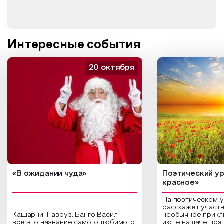
Интересные события
20 октября
«В ожидании чуда»
Поэтический ур
красное»
На поэтическом 
расскажет участн
Кашарни, Навруз, Банго Васил –
необычное прикл
все это название самого любимого
июле на даче поэ