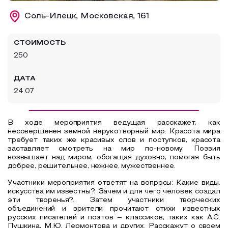
Образовательный туризм
Соль-Илецк, Московская, 161
Аттестованные экскурсоводы
СТОИМОСТЬ
Маршруты от экскурсоводов
250
Все маршруты
ДАТА
Доступная среда
24.07
В ходе мероприятия ведущая расскажет, как
несовершенен земной нерукотворный мир. Красота мира
требует таких же красивых слов и поступков, красота
заставляет смотреть на мир по-новому. Поэзия
возвышает над миром, обогащая духовно, помогая быть
добрее, решительнее, нежнее, мужественнее.
Участники мероприятия ответят на вопросы: Какие виды,
искусства им известны?; Зачем и для чего человек создал
эти творенья?. Затем участники творческих
объединений и зрители прочитают стихи известных
русских писателей и поэтов – классиков, таких как А.С.
Пушкина, М.Ю. Лермонтова и других. Расскажут о своем