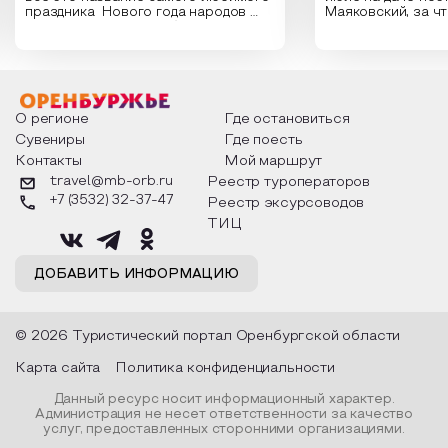
праздника Нового года народов
Маяковский, за ч
России. Традиции и обычаи,
Сергеевич Пушки
которыми отмечают этот праздник
время года и поч
интересны и уникальны. Участники
считают макушкой
мероприятия узнают удивительные
стихотворения о 
факты из истории этого праздника,
Федора Тютчева,
о том, как встречают новый год в
Маяковского, Але
разных уголках страны, какие
Твардовского и д
О регионе
Где остановиться
обряды совершают на удачу и
поэтов, участники
Сувениры
Где поесть
благополучие, в чем схожи и
ответы не только
Контакты
Мой маршрут
различаются традиции. Кто такой
вопросы, но проч
Дед Мороз и откуда он пришел, как
каждой строчке з
travel@mb-orb.ru
Реестр туроператоров
его называют в разных уголках
восхищение само
+7 (3532) 32-37-47
Реестр эксурсоводов
страны и как появились елочные
яркому времени г
игрушки.
ТИЦ
ДОБАВИТЬ ИНФОРМАЦИЮ
© 2026 Туристический портал Оренбургской области
Карта сайта
Политика конфиденциальности
Данный ресурс носит информационный характер.
Администрация не несет ответственности за качество
услуг, предоставленных сторонними организациями.