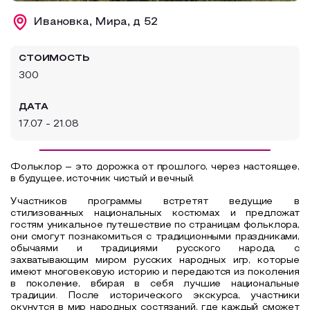
Образовательный туризм
Ивановка, Мира, д 52
Аттестованные экскурсоводы
СТОИМОСТЬ
Маршруты от экскурсоводов
300
Все маршруты
ДАТА
Доступная среда
17.07 - 21.08
Фольклор – это дорожка от прошлого, через настоящее,
в будущее, источник чистый и вечный.
Участников программы встретят ведущие в
стилизованных национальных костюмах и предложат
гостям уникальное путешествие по страницам фольклора,
они смогут познакомиться с традиционными праздниками,
обычаями и традициями русского народа, с
захватывающим миром русских народных игр, которые
имеют многовековую историю и передаются из поколения
в поколение, вбирая в себя лучшие национальные
традиции. После исторического экскурса, участники
окунутся в мир народных состязаний, где каждый сможет