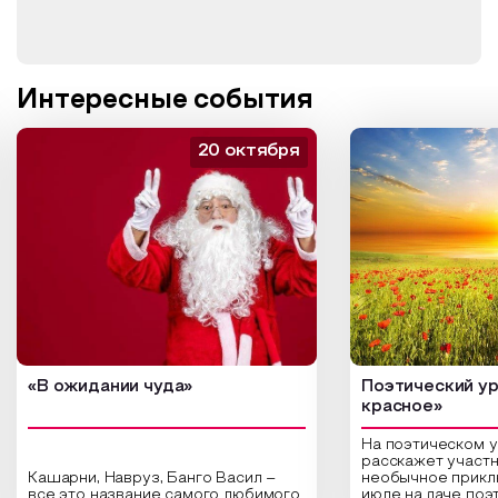
Интересные события
20 октября
«В ожидании чуда»
Поэтический ур
красное»
На поэтическом 
расскажет участн
Кашарни, Навруз, Банго Васил –
необычное прикл
все это название самого любимого
июле на даче поэ