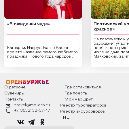
«В ожидании чуда»
Поэтический ур
красное»
На поэтическом 
расскажет участн
Кашарни, Навруз, Банго Васил –
необычное прикл
все это название самого любимого
июле на даче поэ
праздника Нового года народов
Маяковский, за ч
России. Традиции и обычаи,
Сергеевич Пушки
которыми отмечают этот праздник
время года и поч
интересны и уникальны. Участники
считают макушкой
мероприятия узнают удивительные
стихотворения о 
факты из истории этого праздника,
Федора Тютчева,
о том, как встречают новый год в
Маяковского, Але
разных уголках страны, какие
Твардовского и д
О регионе
Где остановиться
обряды совершают на удачу и
поэтов, участники
Сувениры
Где поесть
благополучие, в чем схожи и
ответы не только
Контакты
Мой маршрут
различаются традиции. Кто такой
вопросы, но проч
Дед Мороз и откуда он пришел, как
каждой строчке з
travel@mb-orb.ru
Реестр туроператоров
его называют в разных уголках
восхищение само
+7 (3532) 32-37-47
Реестр эксурсоводов
страны и как появились елочные
яркому времени г
игрушки.
ТИЦ