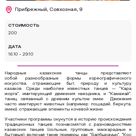
Образовательный туризм
Прибрежный, Совхозная, 9
Аттестованные экскурсоводы
СТОИМОСТЬ
Маршруты от экскурсоводов
200
Все маршруты
ДАТА
Доступная среда
16.10 - 29.10
Народные казахские танцы представляют
собой разнообразные формы хореографического
искусства, отражающие быт, природу и культуру
казахов. Среди наиболее известных танцев — "Кара
жорга", имитирующий движения наездника, и "Камажай",
танец, связанный с древним культом змеи. Движения
часто имитируют животных (например: лошадей, беркута,
змею), отражающие элементы кочевой жизни.
Участники программы окунутся в историю происхождения
традиционных танцев; познакомятся с разновидностями
казахских танцев (сольные, групповые, маскарадные и
бытовые), включая такие примеры, как "Балбырауын", "Кос