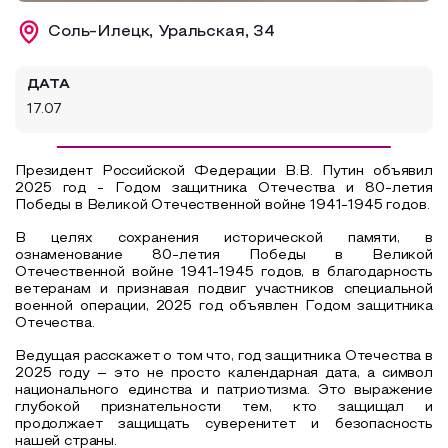
Образовательный туризм
Соль-Илецк, Уральская, 34
Аттестованные экскурсоводы
ДАТА
Маршруты от экскурсоводов
17.07
Все маршруты
Доступная среда
Президент Российской Федерации В.В. Путин объявил
2025 год - Годом защитника Отечества и 80-летия
Победы в Великой Отечественной войне 1941-1945 годов.
В целях сохранения исторической памяти, в
ознаменование 80-летия Победы в Великой
Отечественной войне 1941-1945 годов, в благодарность
ветеранам и признавая подвиг участников специальной
военной операции, 2025 год объявлен Годом защитника
Отечества.
Ведущая расскажет о том что, год защитника Отечества в
2025 году – это не просто календарная дата, а символ
национального единства и патриотизма. Это выражение
глубокой признательности тем, кто защищал и
продолжает защищать суверенитет и безопасность
нашей страны.