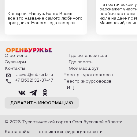
На поэтическом 
расскажет участн
Кашарни, Навруз, Банго Васил –
необычное прикл
все это название самого любимого
июле на даче поэ
праздника Нового года народов
Маяковский, за ч
России. Традиции и обычаи,
Сергеевич Пушки
которыми отмечают этот праздник
время года и поч
интересны и уникальны. Участники
считают макушкой
мероприятия узнают удивительные
стихотворения о 
факты из истории этого праздника,
Федора Тютчева,
о том, как встречают новый год в
Маяковского, Але
разных уголках страны, какие
Твардовского и д
О регионе
Где остановиться
обряды совершают на удачу и
поэтов, участники
Сувениры
Где поесть
благополучие, в чем схожи и
ответы не только
Контакты
Мой маршрут
различаются традиции. Кто такой
вопросы, но проч
Дед Мороз и откуда он пришел, как
каждой строчке з
travel@mb-orb.ru
Реестр туроператоров
его называют в разных уголках
восхищение само
+7 (3532) 32-37-47
Реестр эксурсоводов
страны и как появились елочные
яркому времени г
игрушки.
ТИЦ
ДОБАВИТЬ ИНФОРМАЦИЮ
© 2026 Туристический портал Оренбургской области
Карта сайта
Политика конфиденциальности