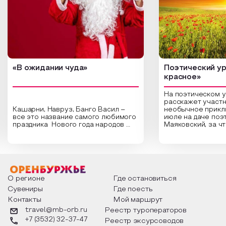
«В ожидании чуда»
Поэтический ур
красное»
На поэтическом 
расскажет участн
Кашарни, Навруз, Банго Васил –
необычное прикл
все это название самого любимого
июле на даче поэ
праздника Нового года народов
Маяковский, за ч
России. Традиции и обычаи,
Сергеевич Пушки
которыми отмечают этот праздник
время года и поч
интересны и уникальны. Участники
считают макушкой
мероприятия узнают удивительные
стихотворения о 
факты из истории этого праздника,
Федора Тютчева,
о том, как встречают новый год в
Маяковского, Але
разных уголках страны, какие
Твардовского и д
О регионе
Где остановиться
обряды совершают на удачу и
поэтов, участники
Сувениры
Где поесть
благополучие, в чем схожи и
ответы не только
Контакты
Мой маршрут
различаются традиции. Кто такой
вопросы, но проч
Дед Мороз и откуда он пришел, как
каждой строчке з
travel@mb-orb.ru
Реестр туроператоров
его называют в разных уголках
восхищение само
+7 (3532) 32-37-47
Реестр эксурсоводов
страны и как появились елочные
яркому времени г