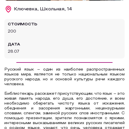
Образовательный туризм
Ключевка, Школьная, 14
Аттестованные экскурсоводы
СТОИМОСТЬ
Маршруты от экскурсоводов
200
Все маршруты
ДАТА
Доступная среда
28.07
Русский язык – один из наиболее распространенных
языков мира, является не только национальным языком
русского народа, но и основой культуры речи каждого
человека.
Библиотекарь расскажет присутствующим, что язык – это
живая память народа, его душа, его достояние, и всем
необходимо оберегать чистоту языка от искажения,
обеднения и засорения жаргонными, нецензурными
словами, сленгом, заменой русских слов иностранными. С
помощью презентации, зрители познакомятся с яркими,
интересными высказываниями великих русских писателей
о родном языке, узнают, что речь человека отражает