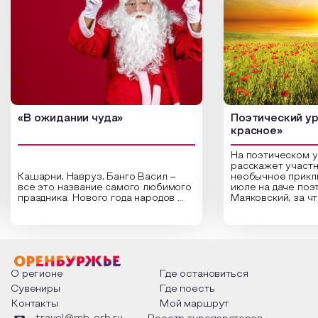
«В ожидании чуда»
Поэтический ур
красное»
На поэтическом 
расскажет участн
Кашарни, Навруз, Банго Васил –
необычное прикл
все это название самого любимого
июле на даче поэ
праздника Нового года народов
Маяковский, за ч
России. Традиции и обычаи,
Сергеевич Пушки
которыми отмечают этот праздник
время года и поч
интересны и уникальны. Участники
считают макушкой
мероприятия узнают удивительные
стихотворения о 
факты из истории этого праздника,
Федора Тютчева,
о том, как встречают новый год в
Маяковского, Але
разных уголках страны, какие
Твардовского и д
О регионе
Где остановиться
обряды совершают на удачу и
поэтов, участники
Сувениры
Где поесть
благополучие, в чем схожи и
ответы не только
Контакты
Мой маршрут
различаются традиции. Кто такой
вопросы, но проч
Дед Мороз и откуда он пришел, как
каждой строчке з