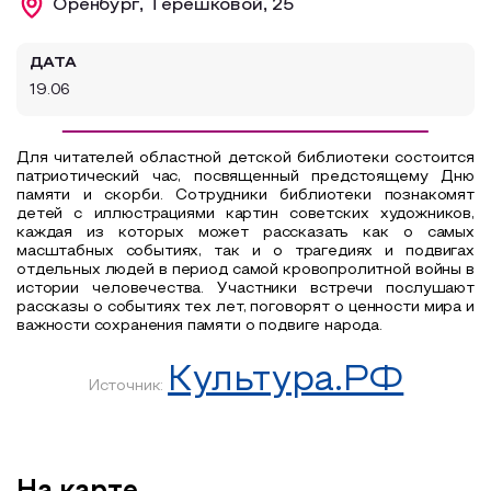
Оренбург, Терешковой, 25
Образовательный туризм
ДАТА
Аттестованные экскурсоводы
19.06
Маршруты от экскурсоводов
Все маршруты
Для читателей областной детской библиотеки состоится
патриотический час, посвященный предстоящему Дню
Доступная среда
памяти и скорби. Сотрудники библиотеки познакомят
детей с иллюстрациями картин советских художников,
каждая из которых может рассказать как о самых
масштабных событиях, так и о трагедиях и подвигах
отдельных людей в период самой кровопролитной войны в
истории человечества. Участники встречи послушают
рассказы о событиях тех лет, поговорят о ценности мира и
важности сохранения памяти о подвиге народа.
Культура.РФ
Источник: