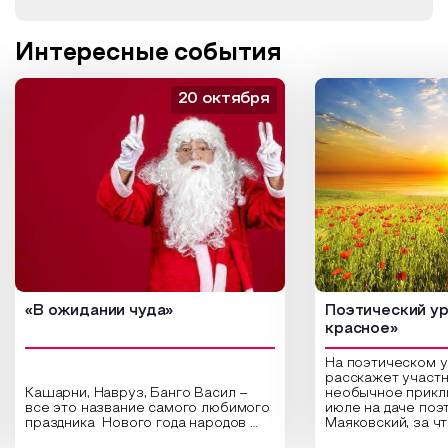
Интересные события
20 октября
«В ожидании чуда»
Поэтический ур
красное»
На поэтическом 
расскажет участн
Кашарни, Навруз, Банго Васил –
необычное прикл
все это название самого любимого
июле на даче поэ
праздника Нового года народов
Маяковский, за ч
России. Традиции и обычаи,
Сергеевич Пушки