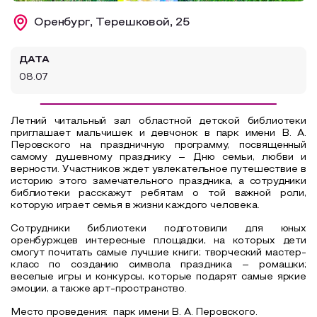
Образовательный туризм
Оренбург, Терешковой, 25
Аттестованные экскурсоводы
ДАТА
Маршруты от экскурсоводов
08.07
Все маршруты
Доступная среда
Летний читальный зал областной детской библиотеки
приглашает мальчишек и девчонок в парк имени В. А.
Перовского на праздничную программу, посвященный
самому душевному празднику – Дню семьи, любви и
верности. Участников ждет увлекательное путешествие в
историю этого замечательного праздника, а сотрудники
библиотеки расскажут ребятам о той важной роли,
которую играет семья в жизни каждого человека.
Сотрудники библиотеки подготовили для юных
оренбуржцев интересные площадки, на которых дети
смогут почитать самые лучшие книги; творческий мастер-
класс по созданию символа праздника – ромашки;
веселые игры и конкурсы, которые подарят самые яркие
эмоции, а также арт-пространство.
Место проведения: парк имени В. А. Перовского.