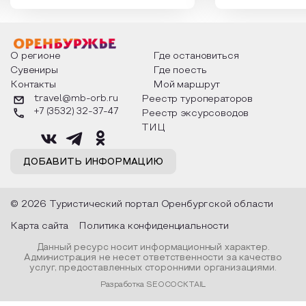
которыми отмечают этот праздник
время года и поч
интересны и уникальны. Участники
считают макушкой
мероприятия узнают удивительные
стихотворения о 
факты из истории этого праздника,
Федора Тютчева,
о том, как встречают новый год в
Маяковского, Але
разных уголках страны, какие
Твардовского и д
О регионе
Где остановиться
обряды совершают на удачу и
поэтов, участники
Сувениры
Где поесть
благополучие, в чем схожи и
ответы не только
Контакты
Мой маршрут
различаются традиции. Кто такой
вопросы, но проч
Дед Мороз и откуда он пришел, как
каждой строчке з
travel@mb-orb.ru
Реестр туроператоров
его называют в разных уголках
восхищение само
+7 (3532) 32-37-47
Реестр эксурсоводов
страны и как появились елочные
яркому времени г
игрушки.
ТИЦ
ДОБАВИТЬ ИНФОРМАЦИЮ
© 2026 Туристический портал Оренбургской области
Карта сайта
Политика конфиденциальности
Данный ресурс носит информационный характер.
Администрация не несет ответственности за качество
услуг, предоставленных сторонними организациями.
Разработка SEOCOCKTAIL