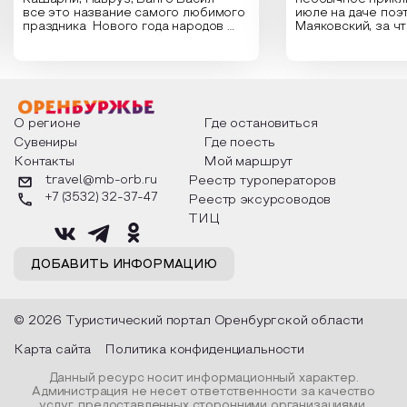
все это название самого любимого
июле на даче поэ
праздника Нового года народов
Маяковский, за ч
России. Традиции и обычаи,
Сергеевич Пушки
которыми отмечают этот праздник
время года и поч
интересны и уникальны. Участники
считают макушкой
мероприятия узнают удивительные
стихотворения о 
факты из истории этого праздника,
Федора Тютчева,
о том, как встречают новый год в
Маяковского, Але
разных уголках страны, какие
Твардовского и д
О регионе
Где остановиться
обряды совершают на удачу и
поэтов, участники
Сувениры
Где поесть
благополучие, в чем схожи и
ответы не только
Контакты
Мой маршрут
различаются традиции. Кто такой
вопросы, но проч
Дед Мороз и откуда он пришел, как
каждой строчке з
travel@mb-orb.ru
Реестр туроператоров
его называют в разных уголках
восхищение само
+7 (3532) 32-37-47
Реестр эксурсоводов
страны и как появились елочные
яркому времени г
игрушки.
ТИЦ
ДОБАВИТЬ ИНФОРМАЦИЮ
© 2026 Туристический портал Оренбургской области
Карта сайта
Политика конфиденциальности
Данный ресурс носит информационный характер.
Администрация не несет ответственности за качество
услуг, предоставленных сторонними организациями.