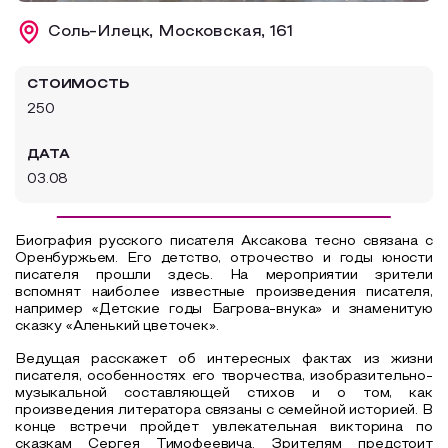
Образовательный туризм
Соль-Илецк, Московская, 161
Аттестованные экскурсоводы
СТОИМОСТЬ
Маршруты от экскурсоводов
250
Все маршруты
ДАТА
Доступная среда
03.08
Биография русского писателя Аксакова тесно связана с
Оренбуржьем. Его детство, отрочество и годы юности
писателя прошли здесь. На мероприятии зрители
вспомнят наиболее известные произведения писателя,
например «Детские годы Багрова-внука» и знаменитую
сказку «Аленький цветочек».
Ведущая расскажет об интересных фактах из жизни
писателя, особенностях его творчества, изобразительно-
музыкальной составляющей стихов и о том, как
произведения литератора связаны с семейной историей. В
конце встречи пройдет увлекательная викторина по
сказкам Сергея Тимофеевича. Зрителям предстоит