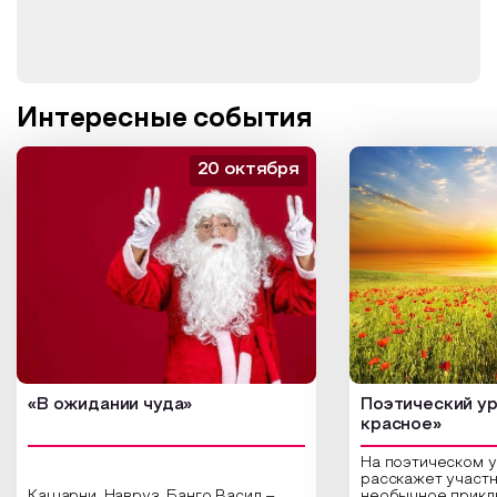
Интересные события
20 октября
«В ожидании чуда»
Поэтический ур
красное»
На поэтическом 
расскажет участн
Кашарни, Навруз, Банго Васил –
необычное прикл