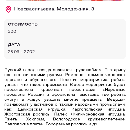
Образовательный туризм
Нововасильевка, Молодежная, 3
Аттестованные экскурсоводы
СТОИМОСТЬ
Маршруты от экскурсоводов
300
Все маршруты
ДАТА
Доступная среда
26.09 - 27.02
Русский народ всегда славился трудолюбием. В старину
всё делали своими руками. Ремесло кормило человека,
одевало и обувало его. Посетив мероприятие, ребята
узнают, что такое «промысел». В ходе мероприятия будет
представлена красочная презентация «Народные
промыслы России» и оформлена выставка, где ребята
смогут в живую увидеть многие предметы. Ведущая
познакомит участников с такими народными промыслами,
как: Дымковская игрушка, Каргопольская игрушка,
Жостовская роспись, Палех, Филимоновская игрушка,
Гжель, Хохлома, Вологодское кружевоплетение,
Павловские платки, Городецкая роспись и др.