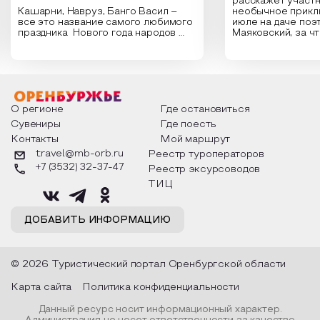
расскажет участн
Кашарни, Навруз, Банго Васил –
необычное прикл
все это название самого любимого
июле на даче поэ
праздника Нового года народов
Маяковский, за ч
России. Традиции и обычаи,
Сергеевич Пушки
которыми отмечают этот праздник
время года и поч
интересны и уникальны. Участники
считают макушкой
мероприятия узнают удивительные
стихотворения о 
факты из истории этого праздника,
Федора Тютчева,
о том, как встречают новый год в
Маяковского, Але
разных уголках страны, какие
Твардовского и д
О регионе
Где остановиться
обряды совершают на удачу и
поэтов, участники
Сувениры
Где поесть
благополучие, в чем схожи и
ответы не только
Контакты
Мой маршрут
различаются традиции. Кто такой
вопросы, но проч
Дед Мороз и откуда он пришел, как
каждой строчке з
travel@mb-orb.ru
Реестр туроператоров
его называют в разных уголках
восхищение само
+7 (3532) 32-37-47
Реестр эксурсоводов
страны и как появились елочные
яркому времени г
игрушки.
ТИЦ
ДОБАВИТЬ ИНФОРМАЦИЮ
© 2026 Туристический портал Оренбургской области
Карта сайта
Политика конфиденциальности
Данный ресурс носит информационный характер.