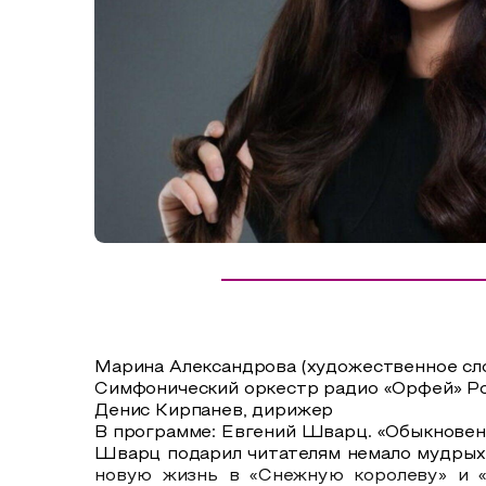
Сельский туризм
СУВЕНИРЫ
Аудио маршруты
НАЦИОНАЛЬНЫЙ ТУРИСТСКИЙ МАРШРУТ
Автотуризм
Образовательный туризм
Аттестованные экскурсоводы
Маршруты от экскурсоводов
Все маршруты
Доступная среда
Марина Александрова (художественное сл
Симфонический оркестр радио «Орфей» Ро
Денис Кирпанев, дирижер
В программе: Евгений Шварц. «Обыкновенн
Шварц подарил читателям немало мудрых и
новую жизнь в «Снежную королеву» и «З