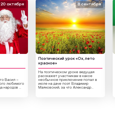
ктября
8 сентября
Поэтический урок «Ох, лето
Арт-
красное»
На поэтическом уроке ведущая
расскажет участникам в какое
сил –
необычное приключение попал в
Цент
любимого
июле на даче поэт Владимир
библи
родов
Маяковский, за что Александр
арт-у
Сергеевич Пушкин не любил это
ориги
раздник
время года и почему месяц июль
высуш
астники
считают макушкой лета. Прочитав
Специ
тельные
стихотворения о лете
расп
аздника,
Федора Тютчева, Владимира
для с
 год в
Маяковского, Александра
привл
ие
Твардовского и других известных
вы со