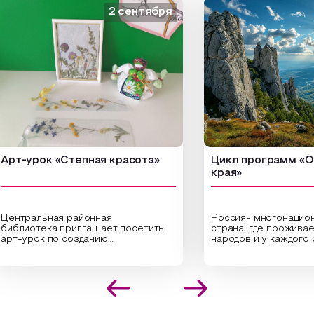
2 сентября
урок «Степная красота»
Цикл программ «От кра
края»
ральная районная
Россия- многонациональн
отека приглашает посетить
страна, где проживает бол
рок по созданию
народов и у каждого своя
нальных композиций из
уникальная национальная 
енных трав и цветов.
На мероприятии участник
алисты научат технике
совершат путешествие п
оложения растений в рамке
необъятной стране, посет
оздания эстетически
Сибири, дальнего Востока,
екательной картины, которую
Кавказа, где познакомятс
здадите с помощью рамки,
культурными и архитекту