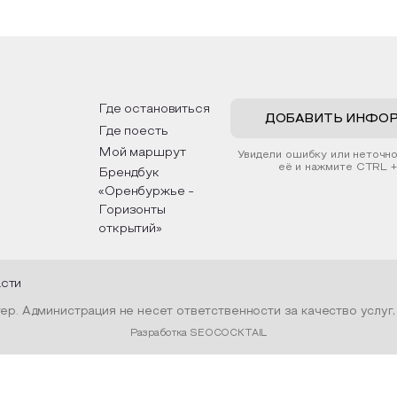
ной бумаги и высушенных
достопримечательностями,
ний. Эко-картина дополнит
интересные факты о наци
ьер и будет напоминать о
традициях, праздниках, обр
х степных просторах.
которые связаны с природ
религией; устном народно
ложим смастерить также
творчестве, в котором от
льные закладки для книг,
история возникновения нар
ьзуя ламинатор и прозрачную
быт и праздники.
Где остановиться
у. Внутри закладки поместим
ДОБАВИТЬ ИНФО
Где поесть
шенные растения, красиво
мив ее логотипом библиотеки
Мой маршрут
Увидели ошибку или неточн
той.
её и нажмите CTRL +
Брендбук
«Оренбуржье -
Горизонты
открытий»
асти
р. Администрация не несет ответственности за качество услуг
Разработка SEOCOCKTAIL