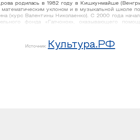
дрова родилась в 1982 году в Кишкунмайше (Венгри
 математическим уклоном и в музыкальной школе по
а (курс Валентины Николаенко). С 2000 года начала
ительного фонда «Галчонок», оказывающего помо
ческий оркестр радио «Орфей» был основан в 1
еятельность с работой в студии, где записывае
Культура.РФ
Источник: