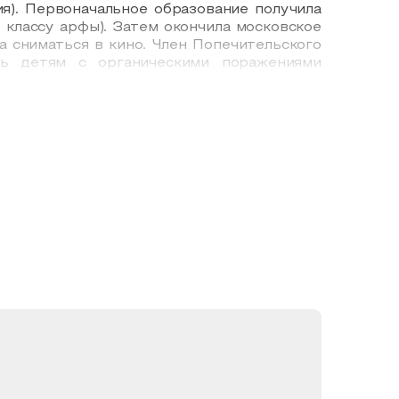
я). Первоначальное образование получила
 классу арфы). Затем окончила московское
 сниматься в кино. Член Попечительского
щь детям с органическими поражениями
998 году. Коллектив успешно совмещает
т музыку для радио-, теле– и интернет-