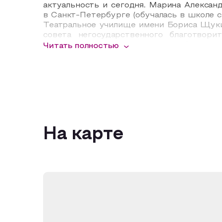
актуальность и сегодня. Марина Алексан
в Санкт-Петербурге (обучалась в школе с
Театральное училище имени Бориса Щукин
совета негосударственного благотвор
центральной нервной системы. Симфони
Читать полностью
концертную и музыкально-театральную д
трансляций.
На карте