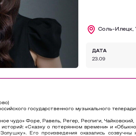
Соль-Илецк, 
ДАТА
23.09
ово)
ссийского государственного музыкального телерад
ое чудо» Форе, Равель, Регер, Респиги, Чайковский
сторий: «Сказку о потерянном времени» и «Обыкнов
олушку». Его произведения оказались созвучны 