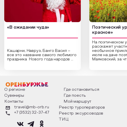
«В ожидании чуда»
Поэтический ур
красное»
На поэтическом 
расскажет участн
Кашарни, Навруз, Банго Васил –
необычное прикл
все это название самого любимого
июле на даче поэ
праздника Нового года народов
Маяковский, за ч
России. Традиции и обычаи,
Сергеевич Пушки
которыми отмечают этот праздник
время года и поч
интересны и уникальны. Участники
считают макушкой
мероприятия узнают удивительные
стихотворения о 
факты из истории этого праздника,
Федора Тютчева,
о том, как встречают новый год в
Маяковского, Але
разных уголках страны, какие
Твардовского и д
О регионе
Где остановиться
обряды совершают на удачу и
поэтов, участники
Сувениры
Где поесть
благополучие, в чем схожи и
ответы не только
Контакты
Мой маршрут
различаются традиции. Кто такой
вопросы, но проч
Дед Мороз и откуда он пришел, как
каждой строчке з
travel@mb-orb.ru
Реестр туроператоров
его называют в разных уголках
восхищение само
+7 (3532) 32-37-47
Реестр эксурсоводов
страны и как появились елочные
яркому времени г
игрушки.
ТИЦ