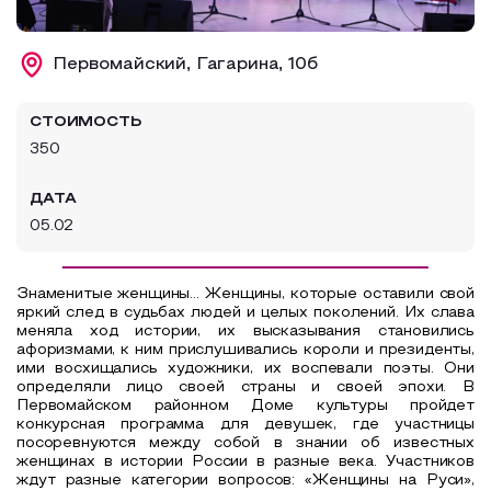
Образовательный туризм
Первомайский, Гагарина, 10б
Аттестованные экскурсоводы
Маршруты от экскурсоводов
СТОИМОСТЬ
Все маршруты
350
Доступная среда
ДАТА
05.02
Знаменитые женщины… Женщины, которые оставили свой
яркий след в судьбах людей и целых поколений. Их слава
меняла ход истории, их высказывания становились
афоризмами, к ним прислушивались короли и президенты,
ими восхищались художники, их воспевали поэты. Они
определяли лицо своей страны и своей эпохи. В
Первомайском районном Доме культуры пройдет
конкурсная программа для девушек, где участницы
посоревнуются между собой в знании об известных
женщинах в истории России в разные века. Участников
ждут разные категории вопросов: «Женщины на Руси»,