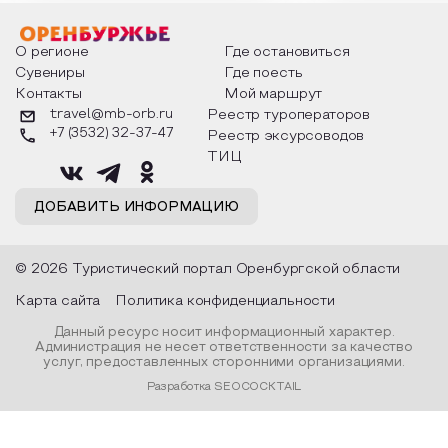
мероприятия узнают удивительные
стихотворения о 
факты из истории этого праздника,
Федора Тютчева,
о том, как встречают новый год в
Маяковского, Але
разных уголках страны, какие
Твардовского и д
О регионе
Где остановиться
обряды совершают на удачу и
поэтов, участники
Сувениры
Где поесть
благополучие, в чем схожи и
ответы не только
Контакты
Мой маршрут
различаются традиции. Кто такой
вопросы, но проч
Дед Мороз и откуда он пришел, как
каждой строчке з
travel@mb-orb.ru
Реестр туроператоров
его называют в разных уголках
восхищение само
+7 (3532) 32-37-47
Реестр эксурсоводов
страны и как появились елочные
яркому времени г
игрушки.
ТИЦ
ДОБАВИТЬ ИНФОРМАЦИЮ
© 2026 Туристический портал Оренбургской области
Карта сайта
Политика конфиденциальности
Данный ресурс носит информационный характер.
Администрация не несет ответственности за качество
услуг, предоставленных сторонними организациями.
Разработка SEOCOCKTAIL