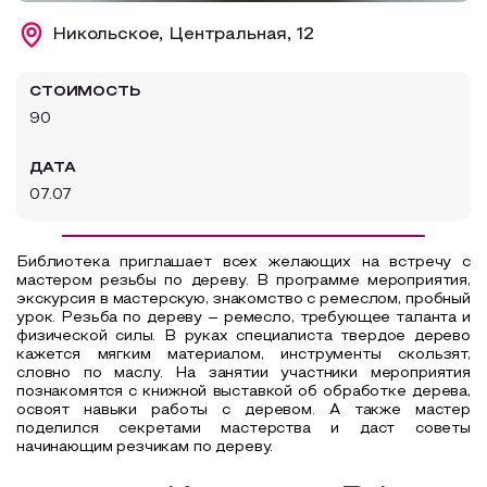
Образовательный туризм
Никольское, Центральная, 12
Аттестованные экскурсоводы
СТОИМОСТЬ
Маршруты от экскурсоводов
90
Все маршруты
ДАТА
Доступная среда
07.07
Библиотека приглашает всех желающих на встречу с
мастером резьбы по дереву. В программе мероприятия,
экскурсия в мастерскую, знакомство с ремеслом, пробный
урок. Резьба по дереву – ремесло, требующее таланта и
физической силы. В руках специалиста твердое дерево
кажется мягким материалом, инструменты скользят,
словно по маслу. На занятии участники мероприятия
познакомятся с книжной выставкой об обработке дерева,
освоят навыки работы с деревом. А также мастер
поделился секретами мастерства и даст советы
начинающим резчикам по дереву.