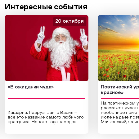
Интересные события
20 октября
«В ожидании чуда»
Поэтический ур
красное»
На поэтическом 
расскажет участн
Кашарни, Навруз, Банго Васил –
необычное прикл
все это название самого любимого
июле на даче поэ
праздника Нового года народов
Маяковский, за ч
России. Традиции и обычаи,
Сергеевич Пушки
которыми отмечают этот праздник
время года и поч
интересны и уникальны. Участники
считают макушкой