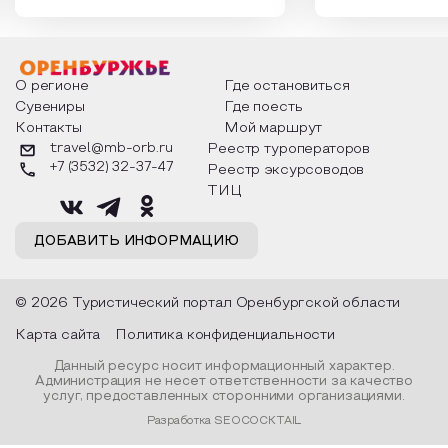
которыми отмечают этот праздник
время года и поч
интересны и уникальны. Участники
считают макушкой
мероприятия узнают удивительные
стихотворения о 
факты из истории этого праздника,
Федора Тютчева,
о том, как встречают новый год в
Маяковского, Але
разных уголках страны, какие
Твардовского и д
О регионе
Где остановиться
обряды совершают на удачу и
поэтов, участники
Сувениры
Где поесть
благополучие, в чем схожи и
ответы не только
Контакты
Мой маршрут
различаются традиции. Кто такой
вопросы, но проч
Дед Мороз и откуда он пришел, как
каждой строчке з
travel@mb-orb.ru
Реестр туроператоров
его называют в разных уголках
восхищение само
+7 (3532) 32-37-47
Реестр эксурсоводов
страны и как появились елочные
яркому времени г
игрушки.
ТИЦ
ДОБАВИТЬ ИНФОРМАЦИЮ
© 2026 Туристический портал Оренбургской области
Карта сайта
Политика конфиденциальности
Данный ресурс носит информационный характер.
Администрация не несет ответственности за качество
услуг, предоставленных сторонними организациями.
Разработка SEOCOCKTAIL