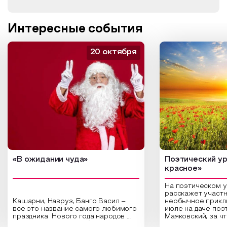
Интересные события
20 октября
«В ожидании чуда»
Поэтический ур
красное»
На поэтическом 
расскажет участн
Кашарни, Навруз, Банго Васил –
необычное прикл
все это название самого любимого
июле на даче поэ
праздника Нового года народов
Маяковский, за ч
России. Традиции и обычаи,
Сергеевич Пушки