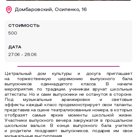
Образовательный туризм
Домбаровский, Осипенко, 16
Аттестованные экскурсоводы
СТОИМОСТЬ
Маршруты от экскурсоводов
500
Все маршруты
ДАТА
Доступная среда
27.06 - 28.06
Цетральный дом культуры и досуга приглашает
на торжественную церемонию выпускного бала
выпускников одиннадцатого класса. В начале
мероприятия, по традиции, ученикам вручат школьные
аттестаты. Но и сами выпускники не останутся в стороне.
Под музыкальные аранжировки и световые
эффекты каждый класс продемонстрирует свои таланты,
представив на сцене театрализованные номера, в которых
отобразят самые яркие моменты школьной жизни.
Участники выпускного вечера закружатся в прощальном
школьном вальсе. В конце выпускного бала учителя
и родители поздравят выпускников, подарив им свои
музыкальные выступления.