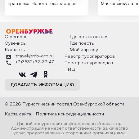
праздника Нового года народов
Маяковский, за ч
России. Традиции и обычаи,
Сергеевич Пушки
которыми отмечают этот праздник
время года и поч
интересны и уникальны. Участники
считают макушкой
мероприятия узнают удивительные
стихотворения о 
факты из истории этого праздника,
Федора Тютчева,
о том, как встречают новый год в
Маяковского, Але
разных уголках страны, какие
Твардовского и д
О регионе
Где остановиться
обряды совершают на удачу и
поэтов, участники
Сувениры
Где поесть
благополучие, в чем схожи и
ответы не только
Контакты
Мой маршрут
различаются традиции. Кто такой
вопросы, но проч
Дед Мороз и откуда он пришел, как
каждой строчке з
travel@mb-orb.ru
Реестр туроператоров
его называют в разных уголках
восхищение само
+7 (3532) 32-37-47
Реестр эксурсоводов
страны и как появились елочные
яркому времени г
игрушки.
ТИЦ
ДОБАВИТЬ ИНФОРМАЦИЮ
© 2026 Туристический портал Оренбургской области
Карта сайта
Политика конфиденциальности
Данный ресурс носит информационный характер.
Администрация не несет ответственности за качество
услуг, предоставленных сторонними организациями.