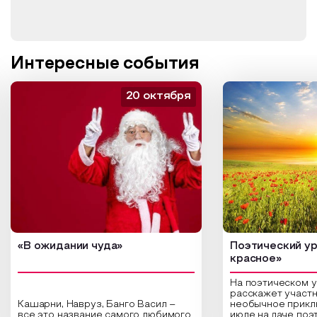
Интересные события
20 октября
«В ожидании чуда»
Поэтический ур
красное»
На поэтическом 
расскажет участн
Кашарни, Навруз, Банго Васил –
необычное прикл
все это название самого любимого
июле на даче поэ