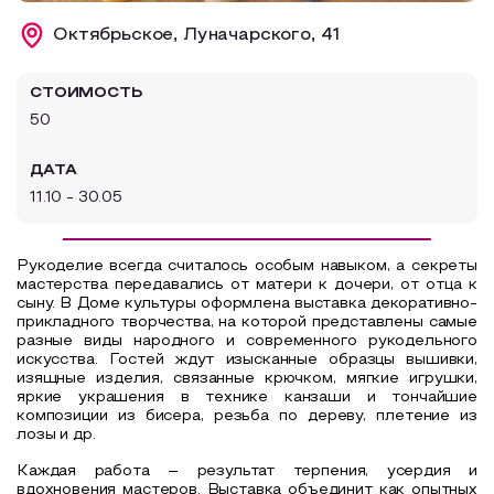
Образовательный туризм
Октябрьское, Луначарского, 41
Аттестованные экскурсоводы
СТОИМОСТЬ
Маршруты от экскурсоводов
50
Все маршруты
ДАТА
Доступная среда
11.10 - 30.05
Рукоделие всегда считалось особым навыком, а секреты
мастерства передавались от матери к дочери, от отца к
сыну. В Доме культуры оформлена выставка декоративно-
прикладного творчества, на которой представлены самые
разные виды народного и современного рукодельного
искусства. Гостей ждут изысканные образцы вышивки,
изящные изделия, связанные крючком, мягкие игрушки,
яркие украшения в технике канзаши и тончайшие
композиции из бисера, резьба по дереву, плетение из
лозы и др.
Каждая работа – результат терпения, усердия и
вдохновения мастеров. Выставка объединит как опытных