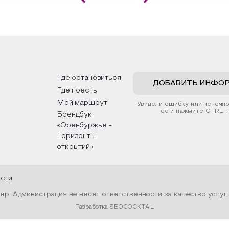
влекательной картины, которую
Кавказа, где познакомят
создадите с помощью рамки,
культурными и архитект
тной бумаги и высушенных
достопримечательностям
тений. Эко-картина дополнит
интересные факты о нац
ерьер и будет напоминать о
традициях, праздниках, о
них степных просторах.
которые связаны с прир
религией; устном народ
дложим смастерить также
творчестве, в котором 
кальные закладки для книг,
история возникновения н
ользуя ламинатор и прозрачную
быт и праздники.
Где остановиться
нку. Внутри закладки поместим
ДОБАВИТЬ ИНФО
Где поесть
ушенные растения, красиво
рмив ее логотипом библиотеки
Мой маршрут
Увидели ошибку или неточн
ентой.
её и нажмите CTRL +
Брендбук
«Оренбуржье -
Горизонты
открытий»
асти
р. Администрация не несет ответственности за качество услуг
Разработка SEOCOCKTAIL