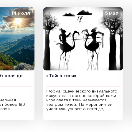
14 июля
5 мая
рая до
«Тайна тени»
«З
Форма сценического визуального
искусства, в основе которой лежит
ная
игра света и тени называется
От
олее 190
театром теней. На мероприятии
ве
я
участники узнают о легенде,
«З
 культура.
которая лежит в основе создания
са
ки
этого театра, путь его развития,
ма
 по
какие ключевые элементы лежат в
др
тят города
его основе и как театр теней
Се
а, Урала и
адаптировался к местным
За