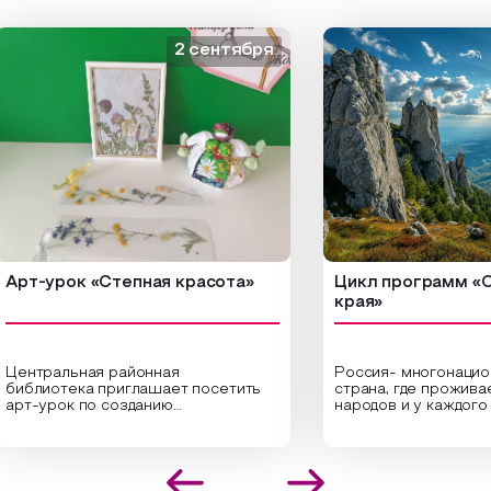
2 сентября
т-урок «Степная красота»
Цикл программ «От к
края»
тральная районная
Россия- многонациональ
лиотека приглашает посетить
страна, где проживает б
-урок по созданию
народов и у каждого сво
гинальных композиций из
уникальная национальная
ушенных трав и цветов.
На мероприятии участни
циалисты научат технике
совершат путешествие
положения растений в рамке
необъятной стране, посе
 создания эстетически
Сибири, дальнего Восток