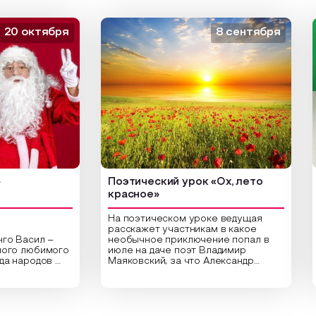
 октября
8 сентября
Поэтический урок «Ох, лето
Ар
красное»
На поэтическом уроке ведущая
расскажет участникам в какое
Васил –
необычное приключение попал в
Цен
 любимого
июле на даче поэт Владимир
биб
народов
Маяковский, за что Александр
арт
и,
Сергеевич Пушкин не любил это
ори
праздник
время года и почему месяц июль
выс
Участники
считают макушкой лета. Прочитав
Спе
вительные
стихотворения о лете
рас
раздника,
Федора Тютчева, Владимира
для