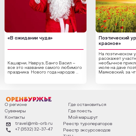
«В ожидании чуда»
Поэтический ур
красное»
На поэтическом 
расскажет участн
Кашарни, Навруз, Банго Васил –
необычное прикл
все это название самого любимого
июле на даче поэ
праздника Нового года народов
Маяковский, за ч
России. Традиции и обычаи,
Сергеевич Пушки
которыми отмечают этот праздник
время года и поч
интересны и уникальны. Участники
считают макушкой
мероприятия узнают удивительные
стихотворения о 
факты из истории этого праздника,
Федора Тютчева,
о том, как встречают новый год в
Маяковского, Але
разных уголках страны, какие
Твардовского и д
О регионе
Где остановиться
обряды совершают на удачу и
поэтов, участники
Сувениры
Где поесть
благополучие, в чем схожи и
ответы не только
Контакты
Мой маршрут
различаются традиции. Кто такой
вопросы, но проч
Дед Мороз и откуда он пришел, как
каждой строчке з
travel@mb-orb.ru
Реестр туроператоров
его называют в разных уголках
восхищение само
+7 (3532) 32-37-47
Реестр эксурсоводов
страны и как появились елочные
яркому времени г