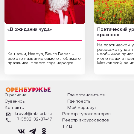
«В ожидании чуда»
Поэтический ур
красное»
На поэтическом 
расскажет участн
Кашарни, Навруз, Банго Васил –
необычное прикл
все это название самого любимого
июле на даче поэ
праздника Нового года народов
Маяковский, за ч
России. Традиции и обычаи,
Сергеевич Пушки
которыми отмечают этот праздник
время года и поч
интересны и уникальны. Участники
считают макушкой
мероприятия узнают удивительные
стихотворения о 
факты из истории этого праздника,
Федора Тютчева,
о том, как встречают новый год в
Маяковского, Але
разных уголках страны, какие
Твардовского и д
О регионе
Где остановиться
обряды совершают на удачу и
поэтов, участники
Сувениры
Где поесть
благополучие, в чем схожи и
ответы не только
Контакты
Мой маршрут
различаются традиции. Кто такой
вопросы, но проч
Дед Мороз и откуда он пришел, как
каждой строчке з
travel@mb-orb.ru
Реестр туроператоров
его называют в разных уголках
восхищение само
+7 (3532) 32-37-47
Реестр эксурсоводов
страны и как появились елочные
яркому времени г
игрушки.
ТИЦ