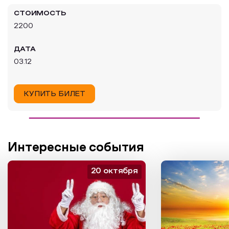
СТОИМОСТЬ
Образовательный туризм
2200
Аттестованные экскурсоводы
ДАТА
Маршруты от экскурсоводов
03.12
Все маршруты
Доступная среда
КУПИТЬ БИЛЕТ
Интересные события
20 октября