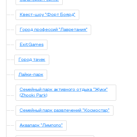
Квест-шоу "Форт Боярд"
Город профессий "Лавретания"
ExitGames
Город тачек
Лайки-парк
Семейный парк активного отдыха "Жуки"
(Zhooki Park)
Семейный парк развлечений "Космостар"
Аквапарк "Лимпопо"