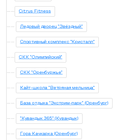
Citrus Fitness
Ледовый дворец "Звёздный"
Спортивный комплекс "Кристалл"
СКК "Олимпийский"
СКК "Оренбуржье"
Кайт-школа "Ветряная мельница"
База отдыха "Экстрим-парк" (Оренбург)
"Кувандык 365" (Кувандык)
Гора Качкарка (Оренбург)