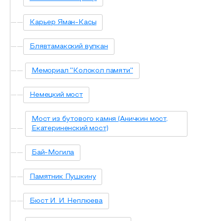
Карьер Яман-Касы
Блявтамакский вулкан
Мемориал ''Колокол памяти''
Немецкий мост
Мост из бутового камня (Аничкин мост,
Екатериненский мост)
Бай-Могила
Памятник Пушкину
Бюст И. И. Неплюева