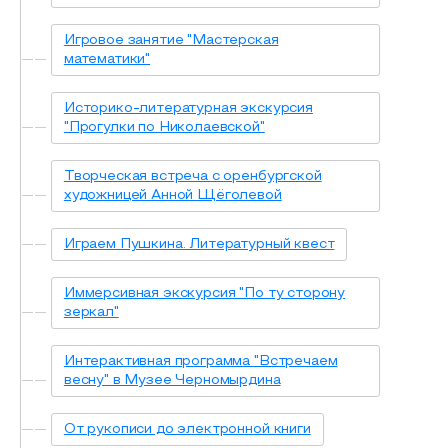
Игровое занятие "Мастерская
математики"
Историко-литературная экскурсия
"Прогулки по Николаевской"
Творческая встреча с оренбургской
художницей Анной Щёголевой
Играем Пушкина. Литературный квест
Иммерсивная экскурсия "По ту сторону
зеркал"
Интерактивная программа "Встречаем
весну" в Музее Черномырдина
От рукописи до электронной книги