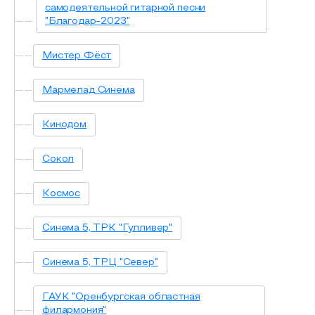
самодеятельной гитарной песни
"Благодар-2023"
Мистер Фёст
Мармелад Синема
Кинодом
Сокол
Космос
Синема 5, ТРК "Гулливер"
Синема 5, ТРЦ "Север"
ГАУК "Оренбургская областная
филармония"