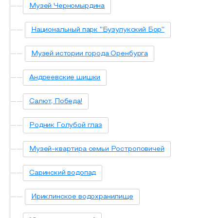
Музей Черномырдина
Национальный парк ''Бузулукский Бор''
Музей истории города Оренбурга
Андреевские шишки
Салют, Победа!
Родник Голубой глаз
Музей-квартира семьи Ростроповичей
Саринский водопад
Ириклинское водохранилище