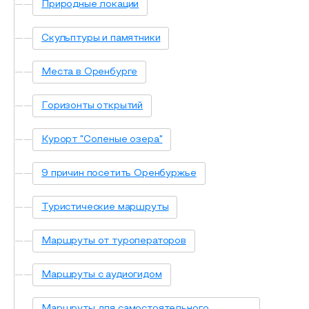
Природные локации
Образовательный туризм
Скульптуры и памятники
Аттестованные экскурсоводы
Маршруты от экскурсоводов
Места в Оренбурге
Все маршруты
Горизонты открытий
Доступная среда
Курорт "Соленые озера"
9 причин посетить Оренбуржье
Туристические маршруты
Маршруты от туроператоров
Маршруты с аудиогидом
Маршруты для самостоятельного