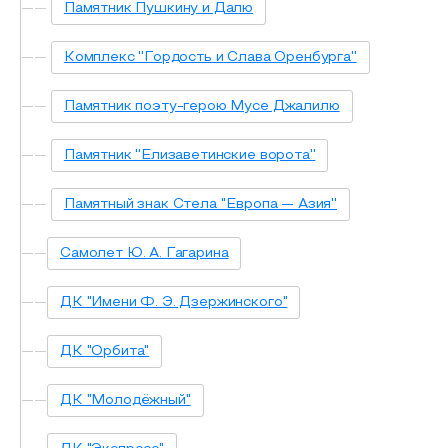
Памятник Пушкину и Далю
Комплекс ''Гордость и Слава Оренбурга''
Памятник поэту-герою Мусе Джалилю
Памятник ''Елизаветинские ворота''
Памятный знак Стела ''Европа — Азия''
Самолет Ю. А. Гагарина
ДК "Имени Ф. Э. Дзержинского"
ДК "Орбита"
ДК "Молодёжный"