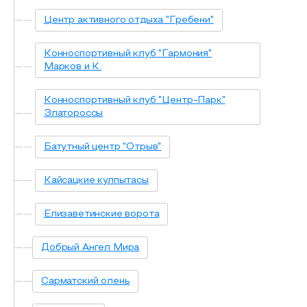
Центр активного отдыха "Гребени"
Конноспортивный клуб "Гармония"
Марков и К.
Конноспортивный клуб "Центр-Парк"
Златороссы
Батутный центр "Отрыв"
Кайсацкие кулпытасы
Елизаветинские ворота
Добрый Ангел Мира
Сарматский олень