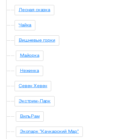
Лесная сказка
Чайка
Вишневые горки
Майорка
Нежинка
Севен Хевен
Экстрим-Парк
ВильРам
Экопарк "Качкарский Мар"