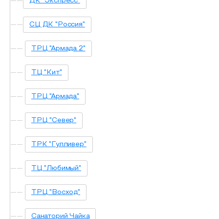
ДК "Экспресс"
СЦ ДК "Россия"
ТРЦ "Армада 2"
ТЦ "Кит"
ТРЦ "Армада"
ТРЦ "Север"
ТРК "Гулливер"
ТЦ "Любимый"
ТРЦ "Восход"
Санаторий Чайка