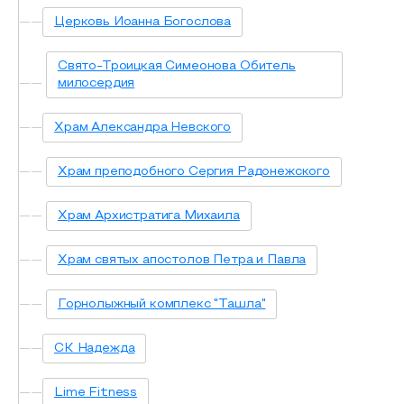
Церковь Иоанна Богослова
Свято-Троицкая Симеонова Обитель
милосердия
Храм Александра Невского
Храм преподобного Сергия Радонежского
Храм Архистратига Михаила
Храм святых апостолов Петра и Павла
Горнолыжный комплекс "Ташла"
СК Надежда
Lime Fitness