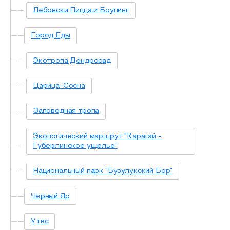
Лебовски Пицца и Боулинг
Город Еды
Экотропа Дендросад
Царица-Сосна
Заповедная тропа
Экологический маршрут "Карагай -
Губерлинское ущелье"
Национальный парк "Бузулукский Бор"
Черный Яр
Утес