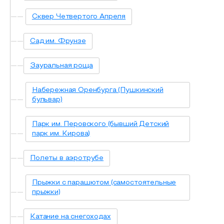
Сквер Четвертого Апреля
Сад им. Фрунзе
Зауральная роща
Набережная Оренбурга (Пушкинский
бульвар)
Парк им. Перовского (бывший Детский
парк им. Кирова)
Полеты в аэротрубе
Прыжки с парашютом (самостоятельные
прыжки)
Катание на снегоходах